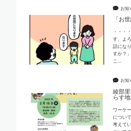
お知
「お世
・・・
す、よ
話になり
すか？」
こ…
お知
綾部里
らす地
ワーケ
につい
考えてい