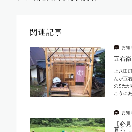
関連記事
お知
五右衛
上八田町
んが五右
のS氏が
こうに
お知
【必見
暮らし