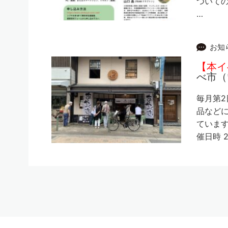
ついて
…
お知
【本イ
べ市（
毎月第2
品など
ています
催日時 2