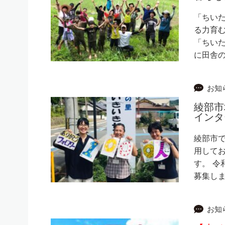
「ちいた
る力育む
「ちい
に田舎
お知
綾部市
インタ
綾部市で
用して
す。 令
募集しま
お知