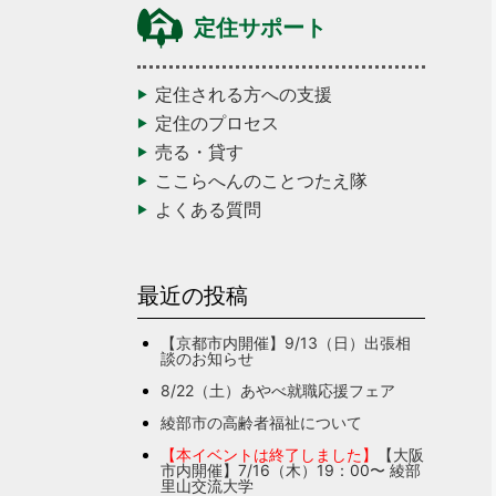
定住サポート
定住される方への支援
定住のプロセス
売る・貸す
ここらへんのことつたえ隊
よくある質問
最近の投稿
【京都市内開催】9/13（日）出張相
談のお知らせ
8/22（土）あやべ就職応援フェア
綾部市の高齢者福祉について
【本イベントは終了しました】
【大阪
市内開催】7/16（木）19：00〜 綾部
里山交流大学