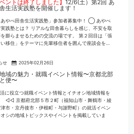
ベントは終了しました】
12/6(土）第2回 あ
舎生活実践塾を開催します！
あやべ田舎生活実践塾」参加者募集中！ ◯ あやべ
実践塾とは？ リアルな田舎暮らしを感じ、不安を取
を膨らませるための交流の場です。 第２回目は「張
ない移住」をテーマに先輩移住者を囲んで座談会を…
らせ
2025年02月26日
地域の魅力・就職イベント情報〜京都北部
と便〜
就活に役立つ就職イベント情報とイチオシ地域情報を
 ◁◁ 京都府北部５市２町（福知山市・舞鶴市・綾
宮津市・京丹後市・伊根町・与謝野町）の就活イベン
チオシの地域トピックスやイベントを掲載していま