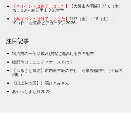
【本イベントは終了しました】
【大阪市内開催】7/16（木）
19：00〜 綾部里山交流大学
【本イベントは終了しました】
7/17（金）・18（土）・
19（日）志賀郷ビアガーデン2026
注目記事
宿泊費の一部助成及び指定施設利用券の配布
綾部市コミュニティナースとは？
【ふるさと探訪】市内最古級の神社 河牟奈備神社（十倉名
畑町）
【口上林地区】川端ひとみさん
あやべなまち旅2022