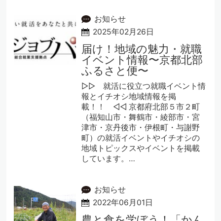
お知らせ
2025年02月26日
届け！地域の魅力・就職
イベント情報〜京都北部
ふるさと便〜
▷▷ 就活に役立つ就職イベント情
報とイチオシ地域情報を掲
載！！ ◁◁ 京都府北部５市２町
（福知山市・舞鶴市・綾部市・宮
津市・京丹後市・伊根町・与謝野
町）の就活イベントやイチオシの
地域トピックスやイベントを掲載
しています。…
お知らせ
2022年06月01日
農と食を学ぼう！「かん