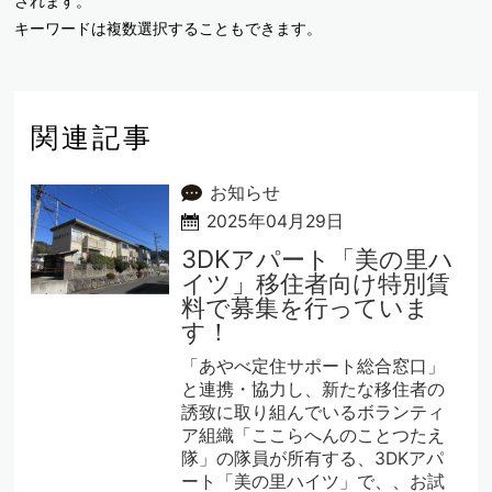
されます。
キーワードは複数選択することもできます。
関連記事
お知らせ
2025年04月29日
3DKアパート「美の里ハ
イツ」移住者向け特別賃
料で募集を行っていま
す！
「あやべ定住サポート総合窓口」
と連携・協力し、新たな移住者の
誘致に取り組んでいるボランティ
ア組織「ここらへんのことつたえ
隊」の隊員が所有する、3DKアパ
ート「美の里ハイツ」で、、お試