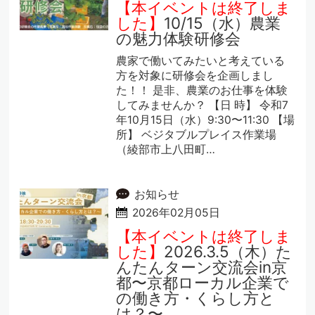
【本イベントは終了しま
した】
10/15（水）農業
の魅力体験研修会
農家で働いてみたいと考えている
方を対象に研修会を企画しまし
た！！ 是非、農業のお仕事を体験
してみませんか？ 【日 時】 令和7
年10月15日（水）9:30〜11:30 【場
所】 ベジタブルプレイス作業場
（綾部市上八田町…
お知らせ
2026年02月05日
【本イベントは終了しま
した】
2026.3.5（木）た
んたんターン交流会in京
都〜京都ローカル企業で
の働き方・くらし方と
は？〜