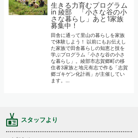
生きる力育むプログラム
in 綾部 「小さな谷の小
さな暮らし」あと1家族
募集中！
田舎に通って里山の暮らしを家族
で体験しよう！ 以前にもお伝えし
た家族で田舎暮らしの知恵と技を
学ぶプログラム「小さな谷の小さ
な暮らし」。綾部市志賀郷町の移
住者3家族と地元有志で作る「志賀
郷ゴキゲン化計画」が主催してい
ます。…
スタッフより