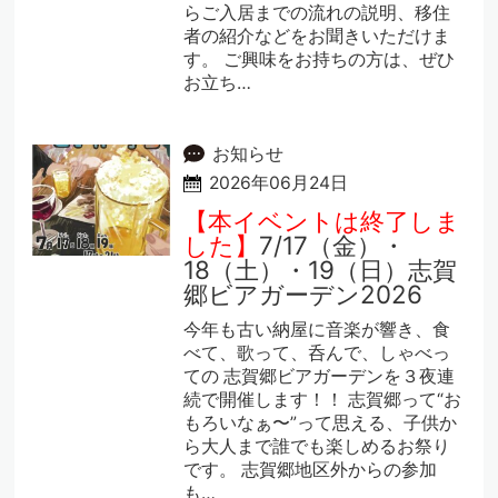
らご入居までの流れの説明、移住
者の紹介などをお聞きいただけま
す。 ご興味をお持ちの方は、ぜひ
お立ち…
お知らせ
2026年06月24日
【本イベントは終了しま
した】
7/17（金）・
18（土）・19（日）志賀
郷ビアガーデン2026
今年も古い納屋に音楽が響き、食
べて、歌って、呑んで、しゃべっ
ての 志賀郷ビアガーデンを３夜連
続で開催します！！ 志賀郷って“お
もろいなぁ〜”って思える、子供か
ら大人まで誰でも楽しめるお祭り
です。 志賀郷地区外からの参加
も…