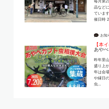
毎月第2
品など
ています
催日時 2
お知
【本イ
あやべ
昨年里
盛り上
年は会
や縁日
虫…