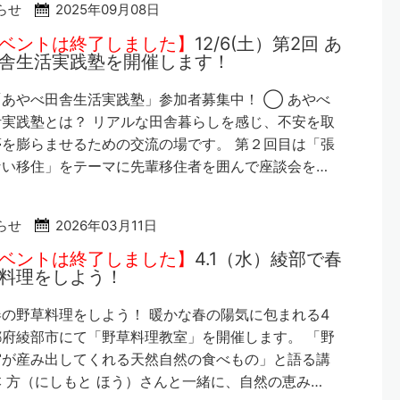
らせ
2025年09月08日
ベントは終了しました】
12/6(土）第2回 あ
舎生活実践塾を開催します！
あやべ田舎生活実践塾」参加者募集中！ ◯ あやべ
実践塾とは？ リアルな田舎暮らしを感じ、不安を取
を膨らませるための交流の場です。 第２回目は「張
ない移住」をテーマに先輩移住者を囲んで座談会を…
らせ
2026年03月11日
ベントは終了しました】
4.1（水）綾部で春
料理をしよう！
の野草料理をしよう！ 暖かな春の陽気に包まれる4
府綾部市にて「野草料理教室」を開催します。 「野
宙が産み出してくれる天然自然の食べもの」と語る講
 方（にしもと ほう）さんと一緒に、自然の恵み…