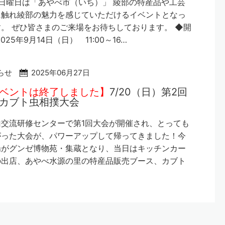
日曜日は「あやべ市（いち）」 綾部の特産品や工芸
に触れ綾部の魅力を感じていただけるイベントとなっ
。 ぜひ皆さまのご来場をお待ちしております。 ◆開
025年9月14日（日） 11:00～16…
らせ
2025年06月27日
ベントは終了しました】
7/20（日）第2回
カブト虫相撲大会
山交流研修センターで第1回大会が開催され、とっても
がった大会が、パワーアップして帰ってきました！今
場がグンゼ博物苑・集蔵となり、当日はキッチンカー
の出店、あやべ水源の里の特産品販売ブース、カブト