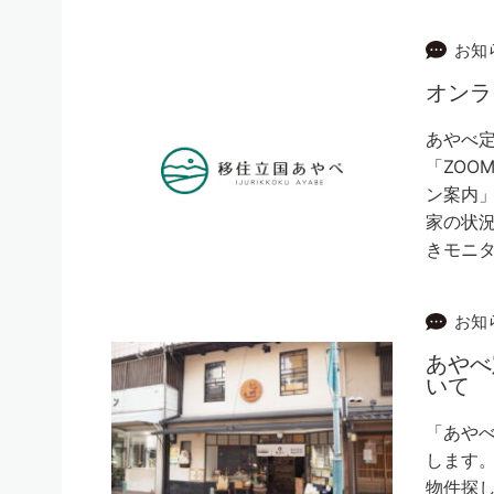
お知
オンラ
あやべ
「ZOO
ン案内」
家の状
きモニタ
お知
あやべ
いて
「あやべ
します。
物件探