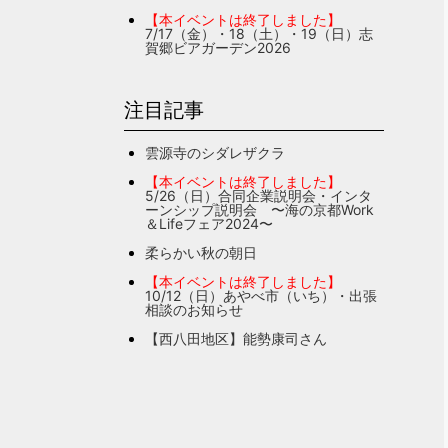
【本イベントは終了しました】
7/17（金）・18（土）・19（日）志
賀郷ビアガーデン2026
注目記事
雲源寺のシダレザクラ
【本イベントは終了しました】
5/26（日）合同企業説明会・インタ
ーンシップ説明会 〜海の京都Work
＆Lifeフェア2024〜
柔らかい秋の朝日
【本イベントは終了しました】
10/12（日）あやべ市（いち）・出張
相談のお知らせ
【西八田地区】能勢康司さん