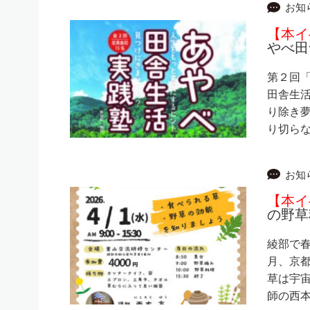
お知
【本イ
やべ田
第２回「
田舎生活
り除き夢
り切ら
お知
【本イ
の野草
綾部で春
月、京都
草は宇
師の西本