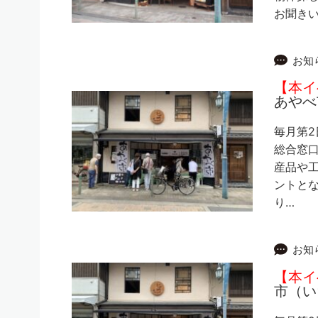
お聞きい
お知
【本イ
あやべ
毎月第2
総合窓
産品や
ントとな
り…
お知
【本イ
市（い