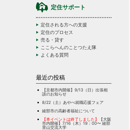
定住サポート
定住される方への支援
定住のプロセス
売る・貸す
ここらへんのことつたえ隊
よくある質問
最近の投稿
【京都市内開催】9/13（日）出張相
談のお知らせ
8/22（土）あやべ就職応援フェア
綾部市の高齢者福祉について
【本イベントは終了しました】
【大阪
市内開催】7/16（木）19：00〜 綾部
里山交流大学