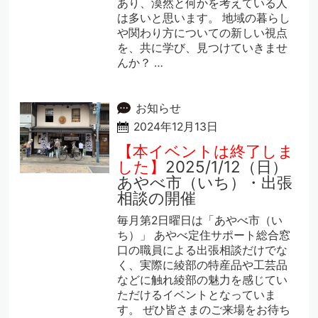
あり、漠然と何かを考えている人
は多いと思います。 地域の暮らし
や関わり方についての新しい視点
を、共に学び、見つけていきませ
んか？ …
お知らせ
2024年12月13日
【本イベントは終了しま
した】
2025/1/12（日）
あやべ市（いち）・出張
相談の開催
毎月第2日曜日は「あやべ市（い
ち）」 あやべ定住サポート総合窓
口の職員による出張相談だけでな
く、実際に綾部の特産品や工芸品
などに触れ綾部の魅力を感じてい
ただけるイベントとなっていま
す。 ぜひ皆さまのご来場をお待ち