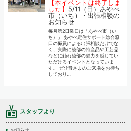
【本イベントは終了しま
した】
5/11（日）あやべ
市（いち）・出張相談の
お知らせ
毎月第2日曜日は「あやべ市（い
ち）」 あやべ定住サポート総合窓
口の職員による出張相談だけでな
く、実際に綾部の特産品や工芸品
などに触れ綾部の魅力を感じてい
ただけるイベントとなっていま
す。 ぜひ皆さまのご来場をお待ち
しており…
スタッフより
お知らせ