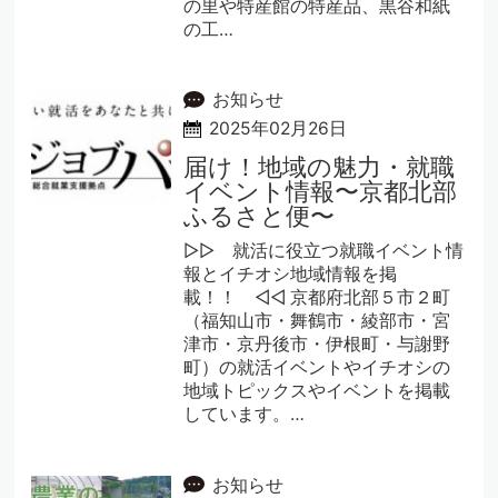
の里や特産館の特産品、黒谷和紙
の工…
お知らせ
2025年02月26日
届け！地域の魅力・就職
イベント情報〜京都北部
ふるさと便〜
▷▷ 就活に役立つ就職イベント情
報とイチオシ地域情報を掲
載！！ ◁◁ 京都府北部５市２町
（福知山市・舞鶴市・綾部市・宮
津市・京丹後市・伊根町・与謝野
町）の就活イベントやイチオシの
地域トピックスやイベントを掲載
しています。…
お知らせ