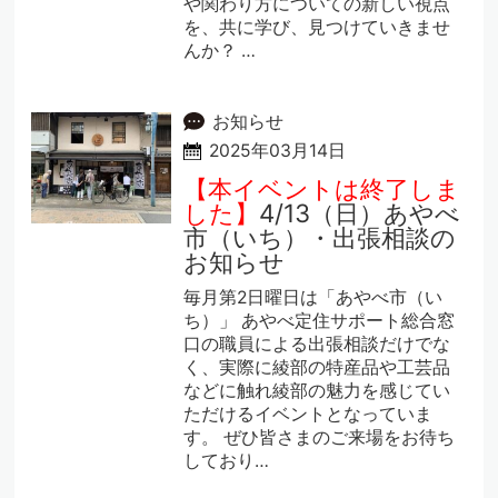
や関わり方についての新しい視点
を、共に学び、見つけていきませ
んか？ …
お知らせ
2025年03月14日
【本イベントは終了しま
した】
4/13（日）あやべ
市（いち）・出張相談の
お知らせ
毎月第2日曜日は「あやべ市（い
ち）」 あやべ定住サポート総合窓
口の職員による出張相談だけでな
く、実際に綾部の特産品や工芸品
などに触れ綾部の魅力を感じてい
ただけるイベントとなっていま
す。 ぜひ皆さまのご来場をお待ち
しており…