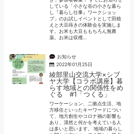
している「小さな谷の小さな暮ら
し『暮らし仕事』ワークショッ
プ」のお試しイベントとして田植
えと大豆蒔きの体験会を実施しま
す。お米も大豆ももちろん無農
薬。お米は収穫…
お知らせ
2022年01月25日
綾部里山交流大学×シブ
ヤ大学【コラボ講座】暮
らす地域との関係性をめ
ぐる #1「つくる」
ワーケーション、二拠点生活、地
方移住といったキーワードについ
て、地方創生やコロナ禍の影響も
あり、漠然と何かを考えている人
は多いと思います。 地域の暮らし