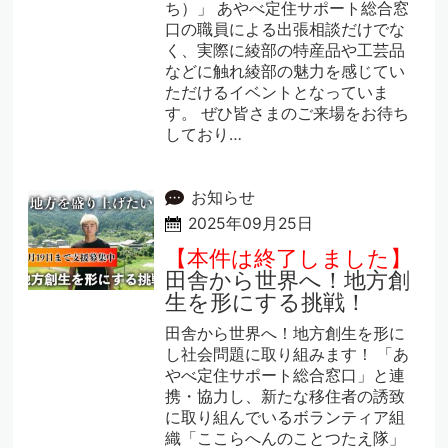
ち）」 あやべ定住サポート総合窓
口の職員による出張相談だけでな
く、実際に綾部の特産品や工芸品
などに触れ綾部の魅力を感じてい
ただけるイベントとなっていま
す。 ぜひ皆さまのご来場をお待ち
しており…
お知らせ
2025年09月25日
【本件は終了しました】
田舎から世界へ！地方創
生を形にする挑戦！
田舎から世界へ！地方創生を形に
し社会問題に取り組みます！ 「あ
やべ定住サポート総合窓口」と連
携・協力し、新たな移住者の誘致
に取り組んでいるボランティア組
織「ここらへんのことつたえ隊」