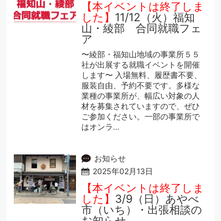
【本イベントは終了しま
した】
11/12（火）福知
山・綾部 合同就職フェ
ア
〜綾部・福知山地域の事業所５５
社が出展する就職イベントを開催
します〜 入場無料、履歴書不要、
服装自由、予約不要です。多様な
業種の事業所が、幅広い対象の人
材を募集されていますので、ぜひ
ご参加ください。一部の事業所で
はオンラ…
お知らせ
2025年02月13日
【本イベントは終了しま
した】
3/9（日）あやべ
市（いち）・出張相談の
お知らせ