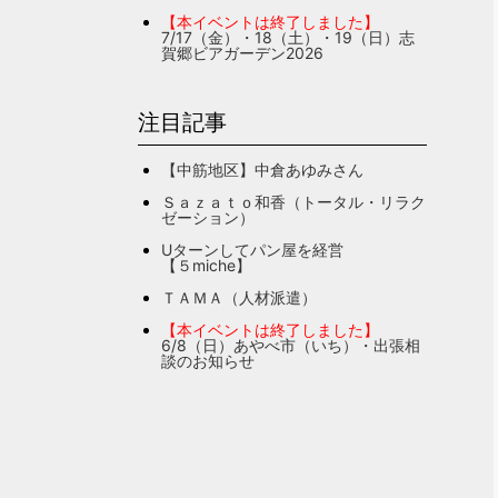
【本イベントは終了しました】
7/17（金）・18（土）・19（日）志
賀郷ビアガーデン2026
注目記事
【中筋地区】中倉あゆみさん
Ｓａｚａｔｏ和香（トータル・リラク
ゼーション）
Uターンしてパン屋を経営
【５miche】
ＴＡＭＡ（人材派遣）
【本イベントは終了しました】
6/8（日）あやべ市（いち）・出張相
談のお知らせ