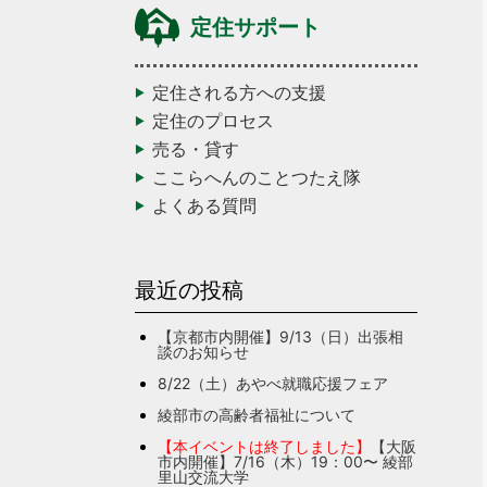
定住サポート
定住される方への支援
定住のプロセス
売る・貸す
ここらへんのことつたえ隊
よくある質問
最近の投稿
【京都市内開催】9/13（日）出張相
談のお知らせ
8/22（土）あやべ就職応援フェア
綾部市の高齢者福祉について
【本イベントは終了しました】
【大阪
市内開催】7/16（木）19：00〜 綾部
里山交流大学