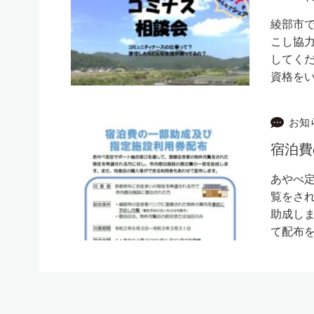
綾部市
こし協
してくだ
資格を
お知
宿泊費
あやべ
覧をさ
助成し
て配布を