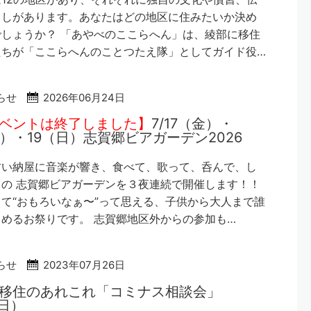
らしがあります。あなたはどの地区に住みたいか決め
しょうか？ 「あやべのここらへん」は、綾部に移住
たちが「ここらへんのことつたえ隊」としてガイド役…
らせ
2026年06月24日
ベントは終了しました】
7/17（金）・
土）・19（日）志賀郷ビアガーデン2026
古い納屋に音楽が響き、食べて、歌って、呑んで、し
の 志賀郷ビアガーデンを３夜連続で開催します！！
て“おもろいなぁ〜”って思える、子供から大人まで誰
めるお祭りです。 志賀郷地区外からの参加も…
らせ
2023年07月26日
移住のあれこれ「コミナス相談会」
（日）