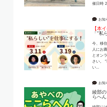
催日時 2
お知
【本イ
「”私
今、移
人にお
とオン
さい。 
い…
お知
綾部の
らへん
綾部には