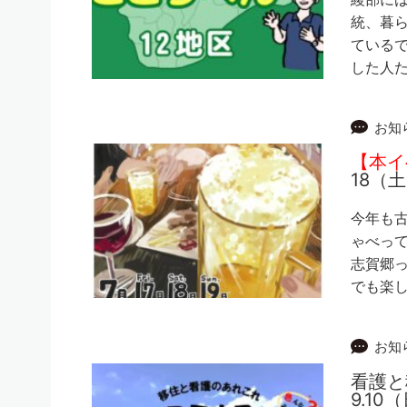
統、暮
ているで
した人
お知
【本イ
18（
今年も
ゃべって
志賀郷っ
でも楽し
お知
看護と
9.10