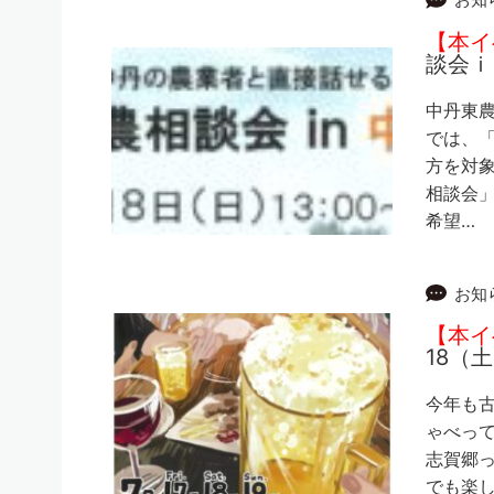
【本イ
談会ｉ
中丹東
では、
方を対
相談会
希望…
お知
【本イ
18（
今年も
ゃべって
志賀郷っ
でも楽し