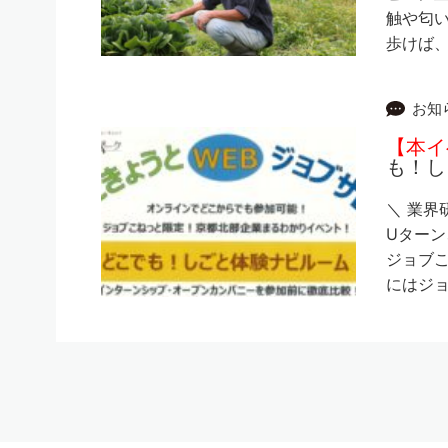
触や匂い
歩けば、
お知
【本イ
も！し
＼ 業界
Uターン
ジョブこ
にはジョ