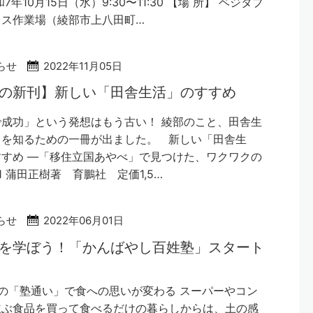
7年10月15日（水）9:30〜11:30 【場 所】 ベジタブ
イス作業場（綾部市上八田町…
らせ
2022年11月05日
部の新刊】新しい「田舎生活」のすすめ
成功」という発想はもう古い！ 綾部のこと、田舎生
とを知るための一冊が出ました。 新しい「田舎生
すめ ―「移住立国あやべ」で見つけた、ワクワクの
1 蒲田正樹著 育鵬社 定価1,5…
らせ
2022年06月01日
を学ぼう！「かんばやし百姓塾」スタート
の「塾通い」で食への思いが変わる スーパーやコン
並ぶ食品を買って食べるだけの暮らしからは、土の感