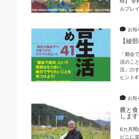
時】 令和
ルプレ
お知
【綾
「都会で
活のこ
活」のす
ヒント4
お知
農と食
します
6カ月間
ビニに