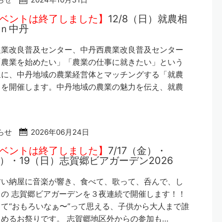
ベントは終了しました】
12/8（日）就農相
ｎ中丹
農業改良普及センター、中丹西農業改良普及センター
「農業を始めたい」「農業の仕事に就きたい」という
象に、中丹地域の農業経営体とマッチングする「就農
」を開催します。中丹地域の農業の魅力を伝え、就農
らせ
2026年06月24日
ベントは終了しました】
7/17（金）・
土）・19（日）志賀郷ビアガーデン2026
古い納屋に音楽が響き、食べて、歌って、呑んで、し
の 志賀郷ビアガーデンを３夜連続で開催します！！
て“おもろいなぁ〜”って思える、子供から大人まで誰
めるお祭りです。 志賀郷地区外からの参加も…