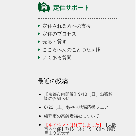
定住サポート
定住される方への支援
定住のプロセス
売る・貸す
ここらへんのことつたえ隊
よくある質問
最近の投稿
【京都市内開催】9/13（日）出張相
談のお知らせ
8/22（土）あやべ就職応援フェア
綾部市の高齢者福祉について
【本イベントは終了しました】
【大阪
市内開催】7/16（木）19：00〜 綾部
里山交流大学