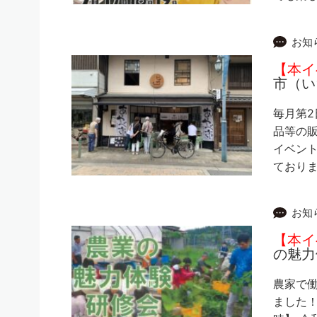
お知
【本イ
市（い
毎月第2
品等の
イベント
ておりま
お知
【本イ
の魅力
農家で
ました！