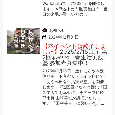
Work&Lifeフェア2024」を開催し
ます。 ※申込不要！服装自由！ 当
日の来場が難しい方の…
お知らせ
2024年12月01日
【本イベントは終了しま
した】
2025/2/15(土）第
2回あやべ田舎生活実践
塾 参加者募集中！
2025年2月15日（土）にあやべ定
住サポート京都サテライト店にて
「あやべ田舎生活実践塾」を開催
します。 第2回目となる今回は「田
舎で人生を幸せに」をテーマに綾
部市長 山崎善也が講演いたしま
す。 「田舎暮らしに興味がある…