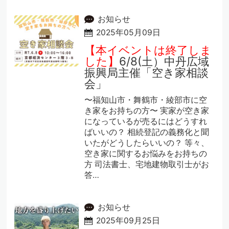
お知らせ
2025年05月09日
【本イベントは終了しま
した】
6/8(土）中丹広域
振興局主催「空き家相談
会」
〜福知山市・舞鶴市・綾部市に空
き家をお持ちの方〜 実家が空き家
になっているが売るにはどうすれ
ばいいの？ 相続登記の義務化と聞
いたがどうしたらいいの？ 等々、
空き家に関するお悩みをお持ちの
方 司法書士、宅地建物取引士がお
答…
お知らせ
2025年09月25日