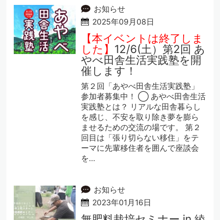
お知らせ
2025年09月08日
【本イベントは終了しま
した】
12/6(土）第2回 あ
やべ田舎生活実践塾を開
催します！
第２回「あやべ田舎生活実践塾」
参加者募集中！ ◯ あやべ田舎生活
実践塾とは？ リアルな田舎暮らし
を感じ、不安を取り除き夢を膨ら
ませるための交流の場です。 第２
回目は「張り切らない移住」をテ
ーマに先輩移住者を囲んで座談会
を…
お知らせ
2023年01月16日
無肥料栽培セミナー in 綾