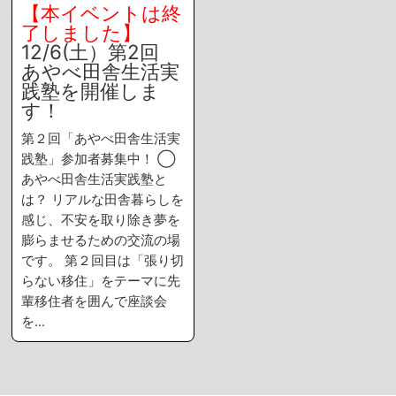
【本イベントは終
了しました】
12/6(土）第2回
あやべ田舎生活実
践塾を開催しま
す！
第２回「あやべ田舎生活実
践塾」参加者募集中！ ◯
あやべ田舎生活実践塾と
は？ リアルな田舎暮らしを
感じ、不安を取り除き夢を
膨らませるための交流の場
です。 第２回目は「張り切
らない移住」をテーマに先
輩移住者を囲んで座談会
を…