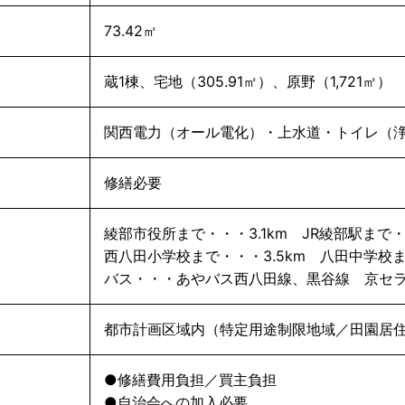
73.42㎡
蔵1棟、宅地（305.91㎡）、原野（1,721㎡）
関西電力（オール電化）・上水道・トイレ（
修繕必要
綾部市役所まで・・・3.1km JR綾部駅まで・
西八田小学校まで・・・3.5km 八田中学校ま
バス・・・あやバス西八田線、黒谷線 京セラ前
都市計画区域内（特定用途制限地域／田園居
●修繕費用負担／買主負担
●自治会への加入必要