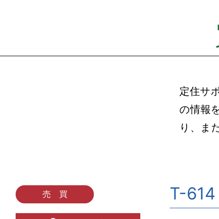
定住サ
の情報
り、ま
T-614
売 買