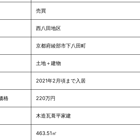
売買
西八田地区
京都府綾部市下八田町
土地＋建物
2021年2月頃まで入居
価格
220万円
木造瓦葺平家建
463.51㎡