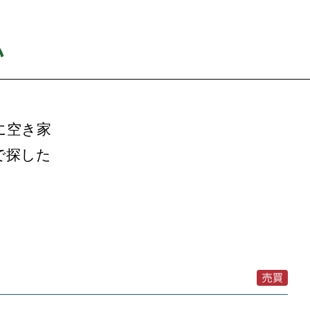
い
に空き家
で探した