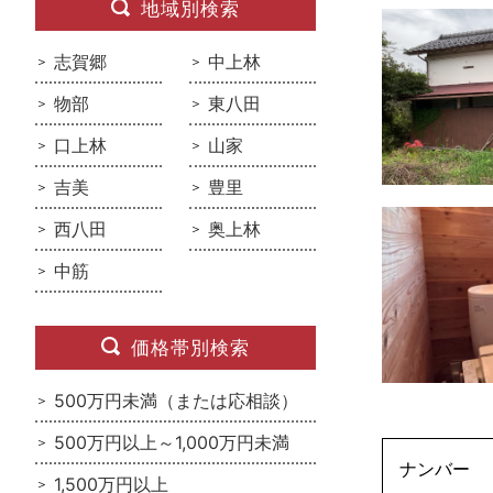
地域別検索
志賀郷
中上林
物部
東八田
口上林
山家
吉美
豊里
西八田
奥上林
中筋
価格帯別検索
500万円未満（または応相談）
500万円以上～1,000万円未満
ナンバー
1,500万円以上