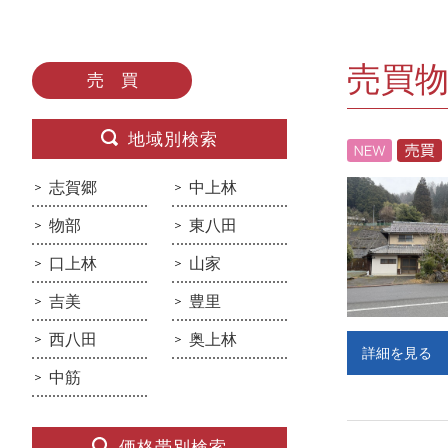
売買
売 買
地域別検索
志賀郷
中上林
物部
東八田
口上林
山家
吉美
豊里
西八田
奥上林
詳細を見る
中筋
価格帯別検索