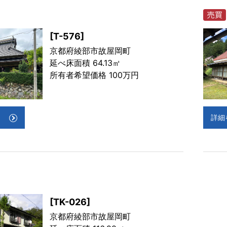
[T-576]
京都府綾部市故屋岡町
延べ床面積 64.13㎡
所有者希望価格 100万円
詳細
[TK-026]
京都府綾部市故屋岡町