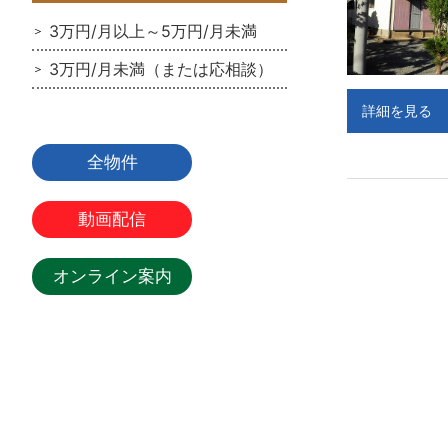
3万円/月以上～5万円/月未満
3万円/月未満（または応相談）
詳細を見る
全物件
動画配信
オンライン案内