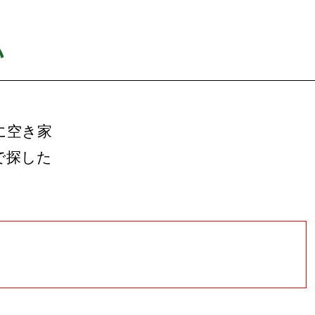
い
に空き家
で探した