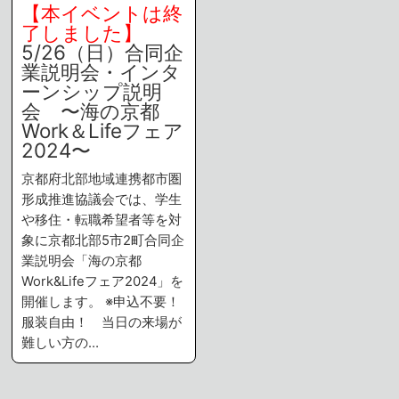
【本イベントは終
了しました】
5/26（日）合同企
業説明会・インタ
ーンシップ説明
会 〜海の京都
Work＆Lifeフェア
2024〜
京都府北部地域連携都市圏
形成推進協議会では、学生
や移住・転職希望者等を対
象に京都北部5市2町合同企
業説明会「海の京都
Work&Lifeフェア2024」を
開催します。 ※申込不要！
服装自由！ 当日の来場が
難しい方の…