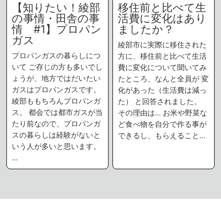
【知りたい！綾部
移住前と比べて生
の事情・田舎の事
活費に変化はあり
情 #1】プロパン
ましたか？
ガス
綾部市に実際に移住された
プロパンガスの暮らしにつ
方に、移住前と比べて生活
いて ご存じの方も多いでし
費に変化について聞いてみ
ょうが、地方ではだいたい
たところ、なんと全員が 変
ガスはプロパンガスです。
化があった（生活費は減っ
綾部ももちろんプロパンガ
た） と回答されました。
ス。 都会では都市ガスが当
その理由は… お米や野菜な
たり前なので、プロパンガ
ど食べ物を自分で作る事が
スの暮らしは経験がないと
できるし、もらえること…
いう人が多いと思います。
…