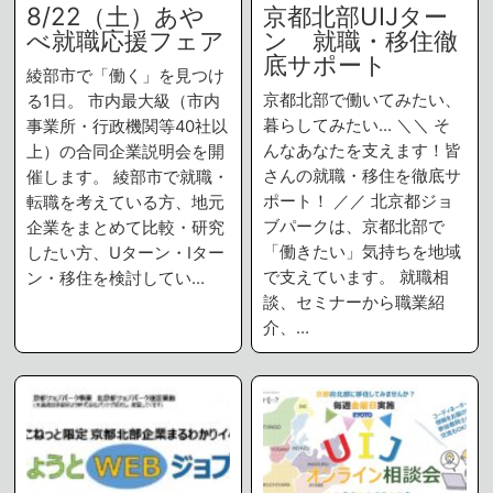
8/22（土）あや
京都北部UIJター
べ就職応援フェア
ン 就職・移住徹
底サポート
綾部市で「働く」を見つけ
京都北部で働いてみたい、
る1日。 市内最大級（市内
暮らしてみたい… ＼＼ そ
事業所・行政機関等40社以
んなあなたを支えます！皆
上）の合同企業説明会を開
さんの就職・移住を徹底サ
催します。 綾部市で就職・
ポート！ ／／ 北京都ジョ
転職を考えている方、地元
ブパークは、京都北部で
企業をまとめて比較・研究
「働きたい」気持ちを地域
したい方、Uターン・Iター
で支えています。 就職相
ン・移住を検討してい…
談、セミナーから職業紹
介、…