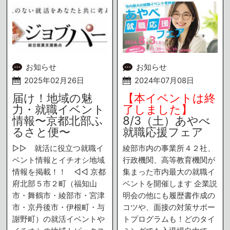
お知らせ
お知らせ
2025年02月26日
2024年07月08日
届け！地域の魅
【本イベントは終
力・就職イベント
了しました】
情報〜京都北部ふ
8/3（土）あやべ
るさと便〜
就職応援フェア
▷▷ 就活に役立つ就職イ
綾部市内の事業所４２社、
ベント情報とイチオシ地域
行政機関、高等教育機関が
情報を掲載！！ ◁◁ 京都
集まった市内最大の就職イ
府北部５市２町（福知山
ベントを開催します 企業説
市・舞鶴市・綾部市・宮津
明会の他にも履歴書作成の
市・京丹後市・伊根町・与
コツや、面接の対策サポー
謝野町）の就活イベントや
トプログラムも！どのタイ