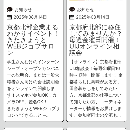
お知らせ
お知らせ
2025年08月14日
2025年08月14日
京都北部企業まる
京都府北部に移住
わかりイベント！
してみませんか？
きたきょうと
毎週金曜日開催！
WEBジョブサロ
UIJオンライン相
ン
談会
学生さんむけのインターン
【オンライン】京都府北部
シップ・オープンカンパニ
UIJ相談会！毎週金曜日16
ーの説明会、または一般求
時～17時 開催します！ 京
職者さん向けの会社説明会
都暮らしに興味がある方、
をオンラインで開催しま
田舎暮らしをしてみたい
す！スマホで参加OK！カ
方、京都北部の仕事につい
メラOFF、匿名OK！ ───
て知りたい方、コーディネ
きたきょうとWEBジョブサ
ーターが情報をお届けしま
ロンでできること ─…
す。参加者同士の交流も…