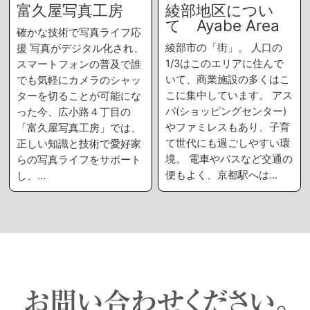
富久屋写真工房
綾部地区につい
て Ayabe Area
確かな技術で写真ライフ応
綾部市の「街」。 人口の
援 写真がデジタル化され、
1/3はこのエリアに住んで
スマートフォンの普及で誰
いて、商業施設の多くはこ
でも気軽にカメラのシャッ
こに集中しています。 アス
ターを切ることが可能にな
パ(ショッピングセンター)
った今、広小路４丁目の
やファミレスもあり、子育
「富久屋写真工房」では、
て世代にも過ごしやすい環
正しい知識と技術で愛好家
境。 電車やバスなど交通の
らの写真ライフをサポート
便もよく、京都駅へは…
し、…