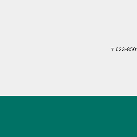
〒623-85