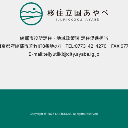
綾部市役所定住・地域政策課 定住促進担当
01京都府綾部市若竹町8番地の1 TEL:0773-42-4270 FAX:0773
E-mail:teijyutiiki@city.ayabe.lg.jp
Copyright © 2026 IJURIKKOKU all rights reserved.