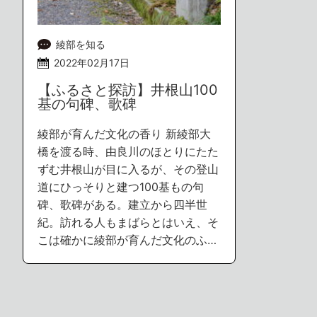
綾部を知る
2022年02月17日
【ふるさと探訪】井根山100
基の句碑、歌碑
綾部が育んだ文化の香り 新綾部大
橋を渡る時、由良川のほとりにたた
ずむ井根山が目に入るが、その登山
道にひっそりと建つ100基もの句
碑、歌碑がある。建立から四半世
紀。訪れる人もまばらとはいえ、そ
こは確かに綾部が育んだ文化のふ…