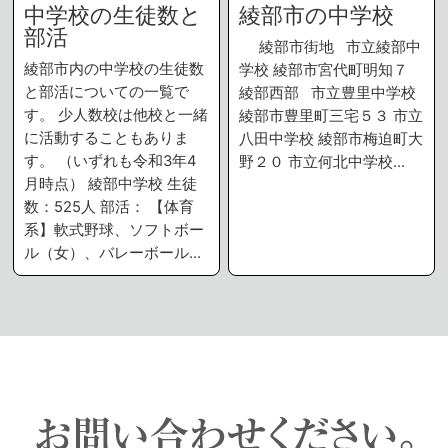
中学校の生徒数と
綾部市の中学校
部活
綾部市街地 市立綾部中
綾部市内の中学校の生徒数
学校 綾部市宮代町明知７
と部活についての一覧で
綾部西部 市立豊里中学校
す。 少人数校は他校と一緒
綾部市豊里町三宅５３ 市立
に活動することもありま
八田中学校 綾部市梅迫町大
す。 （いずれも令和3年4
野２０ 市立何北中学校…
月時点） 綾部中学校 生徒
数：525人 部活： 【体育
系】軟式野球、ソフトボー
ル（女）、バレーボール…