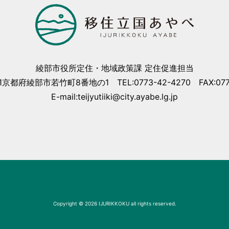
綾部市役所定住・地域政策課 定住促進担当
01京都府綾部市若竹町8番地の1 TEL:0773-42-4270 FAX:0773
E-mail:teijyutiiki@city.ayabe.lg.jp
Copyright © 2026 IJURIKKOKU all rights reserved.