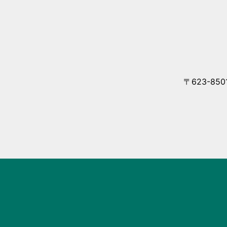
〒623-85