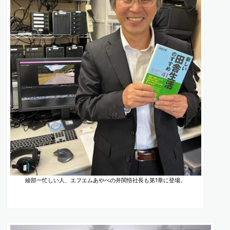
綾部一忙しい人、エフエムあやべの井関悟社長も第1章に登場。