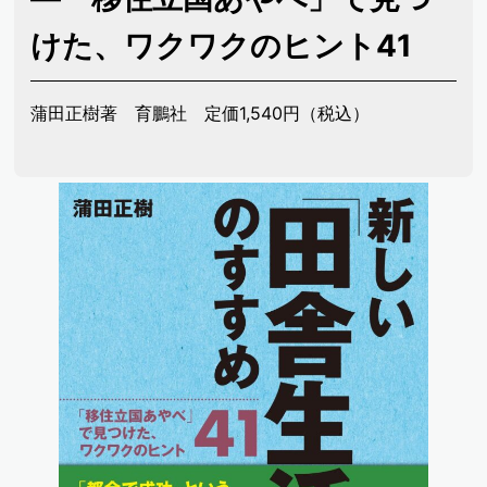
けた、ワクワクのヒント41
蒲田正樹著 育鵬社 定価1,540円（税込）