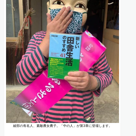
綾部の有名人、素敵農女農子。「中の人」が第3章に登場します。