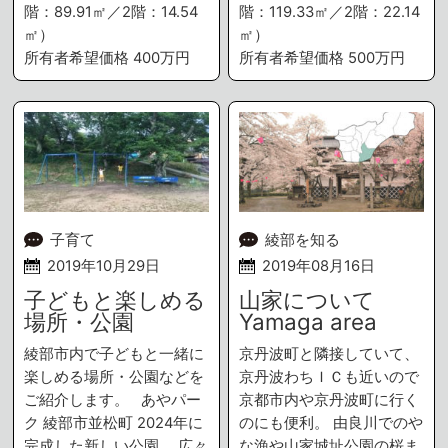
階：89.91㎡／2階：14.54
階：119.33㎡／2階：22.14
㎡）
㎡）
所有者希望価格 400万円
所有者希望価格 500万円
子育て
綾部を知る
2019年10月29日
2019年08月16日
子どもと楽しめる
山家について
場所・公園
Yamaga area
綾部市内で子どもと一緒に
京丹波町と隣接していて、
楽しめる場所・公園などを
京丹波わちＩＣも近いので
ご紹介します。 あやパー
京都市内や京丹波町に行く
ク 綾部市並松町 2024年に
のにも便利。 由良川でのや
完成した新しい公園。 広々
な漁や山家城址公園の桜ま