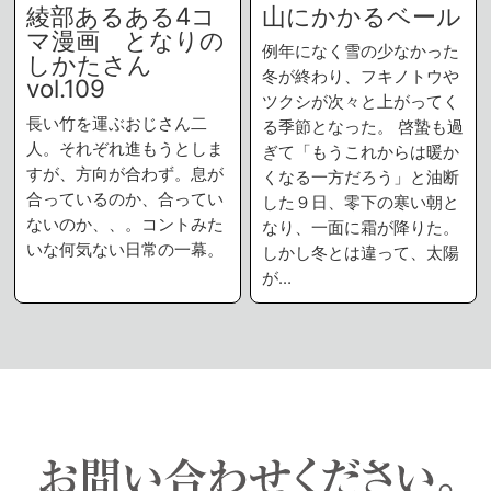
綾部あるある4コ
山にかかるベール
マ漫画 となりの
例年になく雪の少なかった
しかたさん
冬が終わり、フキノトウや
vol.109
ツクシが次々と上がってく
長い竹を運ぶおじさん二
る季節となった。 啓蟄も過
人。それぞれ進もうとしま
ぎて「もうこれからは暖か
すが、方向が合わず。息が
くなる一方だろう」と油断
合っているのか、合ってい
した９日、零下の寒い朝と
ないのか、、。コントみた
なり、一面に霜が降りた。
いな何気ない日常の一幕。
しかし冬とは違って、太陽
が…