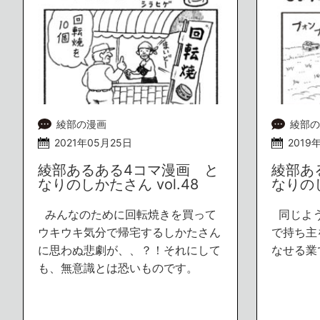
綾部の漫画
綾部の
2021年05月25日
2019
綾部あるある4コマ漫画 と
綾部あ
なりのしかたさん vol.48
なりのし
みんなのために回転焼きを買って
同じよう
ウキウキ気分で帰宅するしかたさん
で持ち主
に思わぬ悲劇が、、？！それにして
なせる業
も、無意識とは恐いものです。