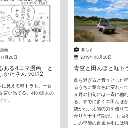
漫画
暮らす
年11月26日
2019年08月26日
るある4コマ漫画 と
青空と田んぼと軽ト
かたさん vol.12
盆を過ぎると青々とした
に見える軽トラも、一目
るうちに黄金色に変わっ
を言い当てる。村の達人の
９月の初旬には一斉に稲
です。
る。すでに多くの田んぼ
抜かれ、太陽の力を借り
かりと干す時期だ。 お百
この季節の台風や雨には特