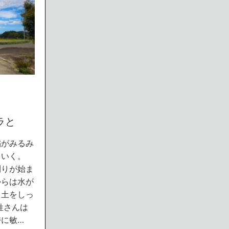
ラと
稲がみるみ
ていく。
刈りが始ま
からは水が
て土をしっ
姓さんは
に敏…