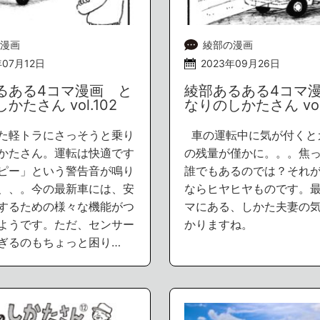
漫画
綾部の漫画
年07月12日
2023年09月26日
るある4コマ漫画 と
綾部あるある4コマ
かたさん vol.102
なりのしかたさん vol
た軽トラにさっそうと乗り
車の運転中に気が付くと
かたさん。運転は快適です
の残量が僅かに。。。焦
ピー」という警告音が鳴り
誰でもあるのでは？それ
、、。今の最新車には、安
ならヒヤヒヤものです。
するための様々な機能がつ
マにある、しかた夫妻の
ようです。ただ、センサー
かりますね。
ぎるのもちょっと困り…