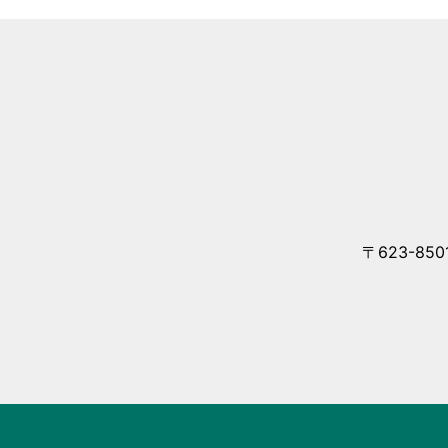
〒623-85