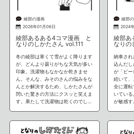
綾部の漫画
綾部の
2026年01月06日
2024
綾部あるある4コマ漫画 と
綾部あ
なりのしかたさん vol.111
なりのし
冬の綾部は寒くて雪がよく降ります
納車され
が、どんより曇りがちな天気が多い
込んだし
印象。洗濯物もなかなか乾きませ
が「ピー
ん。そんな、みそのさんの悩みをな
続いて、
んとか解決するため、しかたさんが
全に運転
閃いた驚きの方法にクスッと笑えま
いている
す。果たして洗濯物は乾くのでし…
が敏感す