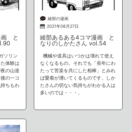
綾部の漫画
2021年08月27日
漫画 と
綾部あるある4コマ漫画 と
.90
なりのしかたさん vol.54
ガソリン
機械や道具はいつかは壊れて使え
った体験は
なくなるもの。それでも「長年にわ
が夜の山道
たって苦楽を共にした相棒」とみれ
最後の一コ
ば愛着が湧いてくるものです。しか
気持ちもわ
たさんの切ない気持ちがわかる人は
多いのでは・・・。