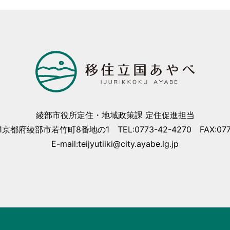
綾部市役所定住・地域政策課 定住促進担当
01京都府綾部市若竹町8番地の1 TEL:0773-42-4270 FAX:0773
E-mail:teijyutiiki@city.ayabe.lg.jp