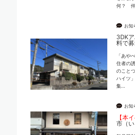
何？ 仲
お知
3DK
料で募
「あや
住者の
のことつ
ハイツ
集…
お知
【本イ
市（い