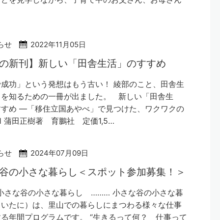
らせ
2022年11月05日
部の新刊】新しい「田舎生活」のすすめ
成功」という発想はもう古い！ 綾部のこと、田舎生
とを知るための一冊が出ました。 新しい「田舎生
すめ ―「移住立国あやべ」で見つけた、ワクワクの
1 蒲田正樹著 育鵬社 定価1,5…
らせ
2024年07月09日
谷の小さな暮らし＜スポット参加募集！＞
小さな谷の小さな暮らし ……… 小さな谷の小さな暮
ちいたに）は、里山での暮らしにまつわる様々な仕事
る年間プログラムです。 “生きるって何？ 仕事って