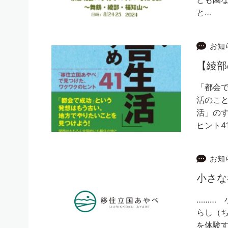
と…
お知
【綾
「都会で
活のこ
活」のす
ヒント4
お知
小さな
……… 
らし（
を体験す