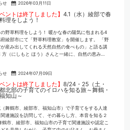
らせ
2026年03月11日
ベントは終了しました】
4.1（水）綾部で春
料理をしよう！
の野草料理をしよう！ 暖かな春の陽気に包まれる4
府綾部市にて「野草料理教室」を開催します。 「野
宙が産み出してくれる天然自然の食べもの」と語る講
 方（にしもと ほう）さんと一緒に、自然の恵み…
らせ
2024年07月09日
ベントは終了しました】
8/24・25（土・
都北部の子育てのイロハを知る旅～舞鶴・
福知山～
域（舞鶴市、綾部市、福知山市）で子育てをする人達
て関連施設を訪問して、その暮らし方、本音を知る２
舞鶴市、綾部市、福知山市の子育て関連施設や認定こ
などを見学しながら、子育て中のお父さん、お母さん