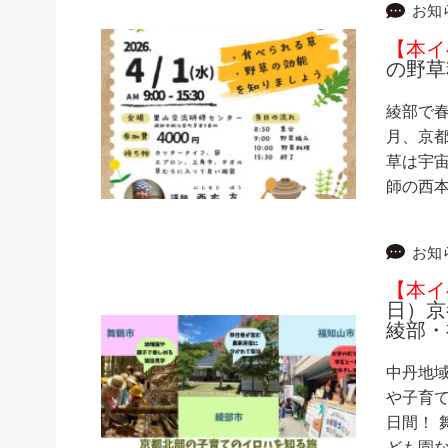
お知
【本イ
の野草
綾部で春
月、京都
草は宇
師の西本
お知
【本イ
日）京
綾部・
中丹地
や子育
日間！ 
ども園