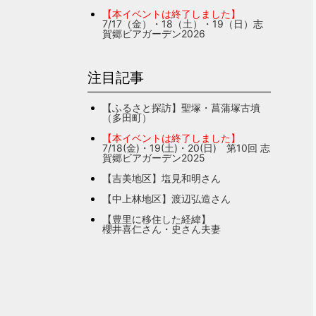
【本イベントは終了しました】
7/17（金）・18（土）・19（日）志
賀郷ビアガーデン2026
注目記事
【ふるさと探訪】聖塚・菖蒲塚古墳
（多田町）
【本イベントは終了しました】
7/18(金)・19(土)・20(日) 第10回 志
賀郷ビアガーデン2025
【吉美地区】塩見和明さん
【中上林地区】渡辺弘造さん
【豊里に移住した経緯】
櫻井喜仁さん・史さん夫妻