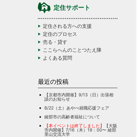
定住サポート
定住される方への支援
定住のプロセス
売る・貸す
ここらへんのことつたえ隊
よくある質問
最近の投稿
【京都市内開催】9/13（日）出張相
談のお知らせ
8/22（土）あやべ就職応援フェア
綾部市の高齢者福祉について
【本イベントは終了しました】
【大阪
市内開催】7/16（木）19：00〜 綾部
里山交流大学