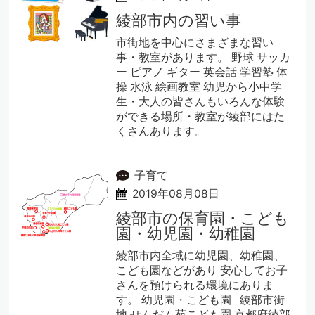
綾部市内の習い事
市街地を中心にさまざまな習い
事・教室があります。 野球 サッカ
ー ピアノ ギター 英会話 学習塾 体
操 水泳 絵画教室 幼児から小中学
生・大人の皆さんもいろんな体験
ができる場所・教室が綾部にはた
くさんあります。
子育て
2019年08月08日
綾部市の保育園・こども
園・幼児園・幼稚園
綾部市内全域に幼児園、幼稚園、
こども園などがあり 安心してお子
さんを預けられる環境にありま
す。 幼児園・こども園 綾部市街
地 せんだん苑こども園 京都府綾部