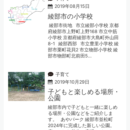
2019年08月15日
綾部市の小学校
綾部市街地 市立綾部小学校 京都
府綾部市上野町上野168 市立中筋
小学校 京都府綾部市大島町外山田
8-1 綾部西部 市立豊里小学校 綾
部市栗町花貝2 市立物部小学校 綾
部市物部町北前田5…
子育て
2019年10月29日
子どもと楽しめる場所・
公園
綾部市内で子どもと一緒に楽しめ
る場所・公園などをご紹介しま
す。 あやパーク 綾部市並松町
2024年に完成した新しい公園。