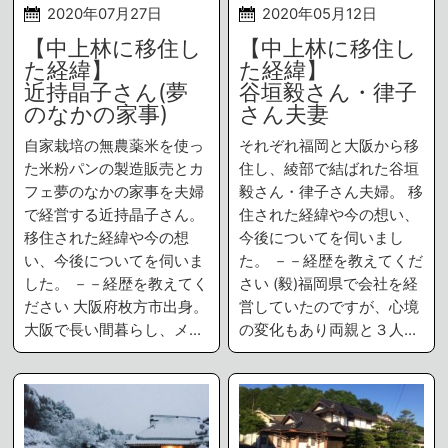
2020年07月27日
2020年05月12日
【中上林に移住し
【中上林に移住し
た経緯】
た経緯】
近持晶子さん(夢
谷垣毅さん・律子
のなかの家事)
さん夫妻
自家栽培の無農薬米を使っ
それぞれ福岡と大阪から移
た米粉パンの製造販売とカ
住し、綾部で結ばれた谷垣
フェ夢のなかの家事を夫婦
毅さん・律子さん夫婦。 移
で経営する近持晶子さん。
住された経緯や今の想い、
移住された経緯や今の想
今後についてを伺いまし
い、今後についてを伺いま
た。 －－経歴を教えてくだ
した。 －－経歴を教えてく
さい (毅)福岡県で会社を経
ださい 大阪府枚方市出身。
営していたのですが、心境
大阪で長い間暮らし、メ…
の変化もあり両親と３人…