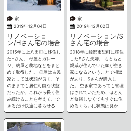
家
家
2019年12月04日
2019年12月02日
リノベーショ
リノベーション/S
ン/Hさん宅の場合
さん宅の場合
2015年に上八田町に移住し
2018年に綾部市里町に移住
たHさん。 母屋とガレー
したSさん夫婦。 もともと
ジ、納屋と農地などをまと
親戚が住んでいた家が空き
めて取得した。 母屋は古民
家になるということで相談
家としては状態が良く、そ
があり、Sさんが購入し
のままでも居住可能な状態
た。 空き家であっても管理
だったが、これから長く住
はされていたため、ほとん
み続けることを考えて、で
ど修繕しなくてもすぐに住
きるだけ快適に暮らせる…
めるぐらいに状態は良か…