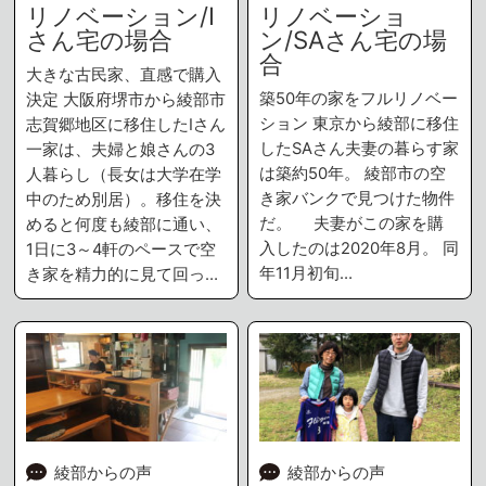
リノベーション/I
リノベーショ
さん宅の場合
ン/SAさん宅の場
合
大きな古民家、直感で購入
築50年の家をフルリノベー
決定 大阪府堺市から綾部市
ション 東京から綾部に移住
志賀郷地区に移住したIさん
したSAさん夫妻の暮らす家
一家は、夫婦と娘さんの3
は築約50年。 綾部市の空
人暮らし（長女は大学在学
き家バンクで見つけた物件
中のため別居）。移住を決
だ。 夫妻がこの家を購
めると何度も綾部に通い、
入したのは2020年8月。 同
1日に3～4軒のペースで空
年11月初旬…
き家を精力的に見て回っ…
綾部からの声
綾部からの声