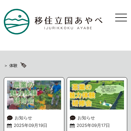
体験
お知らせ
お知らせ
2025年09月19日
2025年09月17日