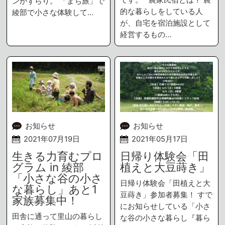
ンがずらり。 「まち旅」で
的な暮らしをしている人
綾部で小さな体験して…
が、自宅を宿泊施設として
経営するもの…
お知らせ
お知らせ
2021年07月19日
2021年05月17日
生きる力育むプロ
日帰り体験会「田
グラム in 綾部
植えと大豆蒔き」
「小さな谷の小さ
日帰り体験会「田植えと大
な暮らし」あと1
豆蒔き」参加者募集！ すで
家族募集中！
にお知らせしている「小さ
田舎に通って里山の暮らし
な谷の小さな暮らし『暮ら