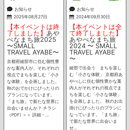
お知らせ
お知らせ
2025年08月27日
2024年09月30日
【本イベントは終
【本イベントは全
了しました】
あや
て終了しました】
べなまち旅2025
あやべなまち旅
〜SMALL
2024 〜 SMALL
TRAVEL AYABE〜
TRAVEL AYABE
〜
京都府綾部市に住む個性豊
綾部で出会う まちを楽し
かな案内人が、それぞれの
む「小さな体験」 京都府あ
視点でまちを楽しむ「小さ
やべしに住む個性豊かな案
な体験」を企画しました。
内人がそれぞれの視点でま
秋のおでかけにぴったりの
ちを楽しむ「小さな体験」
プランになっています。
を企画しました。 秋のお出
「まち旅」で新たな世界に
掛けにぴったりのプランに
出会いませんか？ チラシ
なっています。「まち旅」
（PDF) ＞＞ 詳細・…
で新たな世界に出会いま
せ…