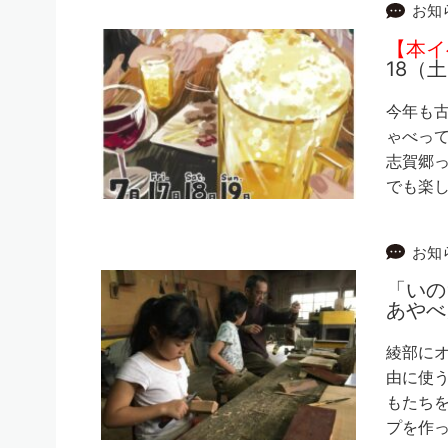
お知
【本イ
18（
今年も
ゃべって
志賀郷っ
でも楽し
お知
「いの
あやへ
綾部にオ
由に使う
もたち
プを作