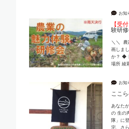
お知
【受付
験研修
＼＼ 
画しまし
か？ ◆
場所 綾
お知
ここら
あなた
の 生の
隊」に登
宅、さら