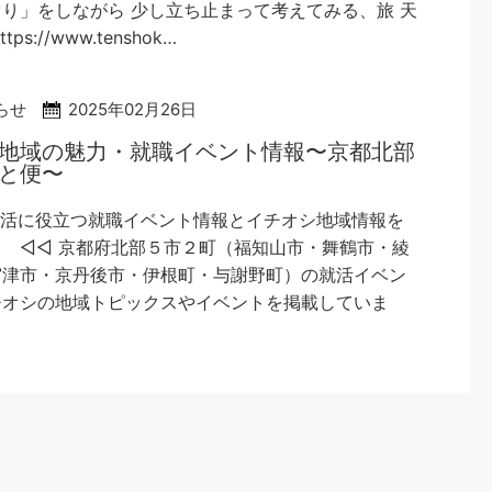
り」をしながら 少し立ち止まって考えてみる、旅 天
tps://www.tenshok…
らせ
2025年02月26日
地域の魅力・就職イベント情報〜京都北部
と便〜
就活に役立つ就職イベント情報とイチオシ地域情報を
 ◁◁ 京都府北部５市２町（福知山市・舞鶴市・綾
宮津市・京丹後市・伊根町・与謝野町）の就活イベン
チオシの地域トピックスやイベントを掲載していま