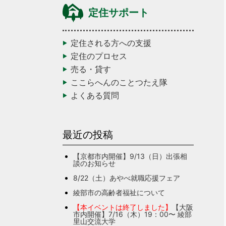
定住サポート
定住される方への支援
定住のプロセス
売る・貸す
ここらへんのことつたえ隊
よくある質問
最近の投稿
【京都市内開催】9/13（日）出張相
談のお知らせ
8/22（土）あやべ就職応援フェア
綾部市の高齢者福祉について
【本イベントは終了しました】
【大阪
市内開催】7/16（木）19：00〜 綾部
里山交流大学