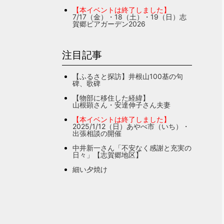
【本イベントは終了しました】
7/17（金）・18（土）・19（日）志
賀郷ビアガーデン2026
注目記事
【ふるさと探訪】井根山100基の句
碑、歌碑
【物部に移住した経緯】
山根顕さん・安達伸子さん夫妻
【本イベントは終了しました】
2025/1/12（日）あやべ市（いち）・
出張相談の開催
中井新一さん「不安なく感謝と充実の
日々」【志賀郷地区】
細い夕焼け