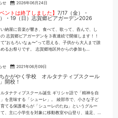
らせ
2026年06月24日
ベントは終了しました】
7/17（金）・
土）・19（日）志賀郷ビアガーデン2026
古い納屋に音楽が響き、食べて、歌って、呑んで、し
の 志賀郷ビアガーデンを３夜連続で開催します！！
て“おもろいなぁ〜”って思える、子供から大人まで誰
めるお祭りです。 志賀郷地区外からの参加も…
らせ
2021年06月09日
ちかがやく学校 オルタナティブスクール
゙」開校！
ルタナティブスクール誕生 ギリシャ語で「精神を自
」を意味する「シューレ」。 綾部市で、小さな子ど
を育てる保護者らが「シューレのたね」というグルー
って、主に小学生を対象に移動教室や山登り、遠足、…