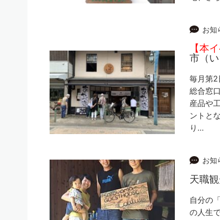
お知
【本イ
市（い
毎月第2
総合窓
産品や
ントとな
り…
お知
天職観
自分の「
の人生で