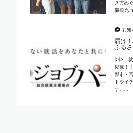
き方めぐ
職観光 ht
お知
届け！
ふるさ
▷▷ 
掲載！！
部市・
トやイ
す。…