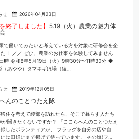
らせ
2026年04月23日
を終了しました】
5.19（火）農業の魅力体
会
農家で働いてみたいと考えている方を対象に研修会を企
た！ ／／ ぜひ、農業のお仕事を体験してみません
 日時 令和8年5月19日（火）9時30分〜11時30分 ◆
彩（あやや）タマネギほ場（綾…
らせ
2019年12月05日
へんのことつたえ隊
が移住を考えて綾部を訪れたら、そこで暮らす人たち
声が聞きたくないですか？ 「ここらへんのことつたえ
録したボランティアが、 フラッグを自分の店や自
には田畑にまで掲げて待っています。 その旗(フ…