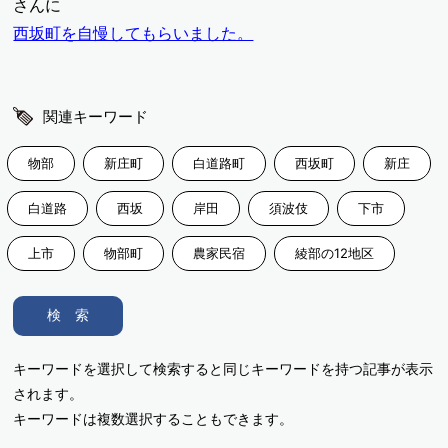
さんに
西坂町を自慢してもらいました。
関連キーワード
物部
新庄町
白道路町
西坂町
新庄
白道路
西坂
岸田
須波伎
下市
上市
物部町
農家民宿
綾部の12地区
検 索
キーワードを選択して検索すると同じキーワードを持つ記事が表示
されます。
キーワードは複数選択することもできます。