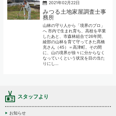
2021年02月22日
みつる土地家屋調査士事
務所
山林の守り人から「境界のプロ」
へ 市内で生まれ育ち、高校を卒業
したあと、市森林組合で26年間、
綾部の山林を育て守ってきた髙橋
充さん（45）＝高津町。その間
に、山の境界が徐々に分からなく
なっていくという状況を目の当た
りにし…
スタッフより
お知らせ