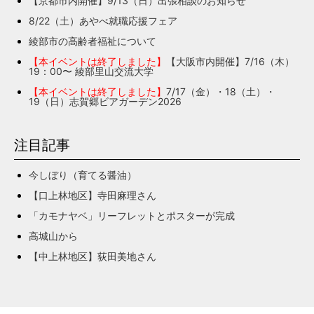
【京都市内開催】9/13（日）出張相談のお知らせ
8/22（土）あやべ就職応援フェア
綾部市の高齢者福祉について
【本イベントは終了しました】
【大阪市内開催】7/16（木）
19：00〜 綾部里山交流大学
【本イベントは終了しました】
7/17（金）・18（土）・
19（日）志賀郷ビアガーデン2026
注目記事
今しぼり（育てる醤油）
【口上林地区】寺田麻理さん
「カモナヤベ」リーフレットとポスターが完成
高城山から
【中上林地区】荻田美地さん