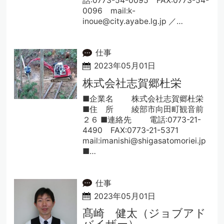
話:0773-54-0095 FAX:0773-54-
0096 mail:k-
inoue@city.ayabe.lg.jp ／…
仕事
2023年05月01日
株式会社志賀郷杜栄
■企業名 株式会社志賀郷杜栄
■住 所 綾部市向田町観音前
２６ ■連絡先 電話:0773-21-
4490 FAX:0773-21-5371
mail:imanishi@shigasatomoriei.jp
■…
仕事
2023年05月01日
髙崎 健太（ジョブアド
バイザー）