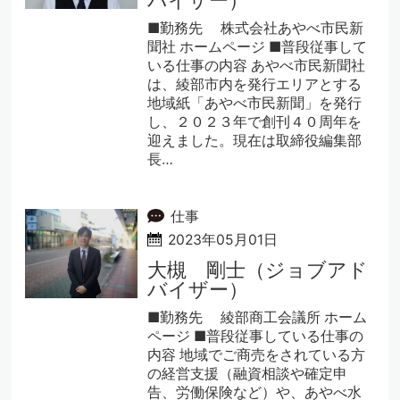
■勤務先 株式会社あやべ市民新
聞社 ホームページ ■普段従事して
いる仕事の内容 あやべ市民新聞社
は、綾部市内を発行エリアとする
地域紙「あやべ市民新聞」を発行
し、２０２３年で創刊４０周年を
迎えました。現在は取締役編集部
長…
仕事
2023年05月01日
大槻 剛士（ジョブアド
バイザー）
■勤務先 綾部商工会議所 ホーム
ページ ■普段従事している仕事の
内容 地域でご商売をされている方
の経営支援（融資相談や確定申
告、労働保険など）や、あやべ水