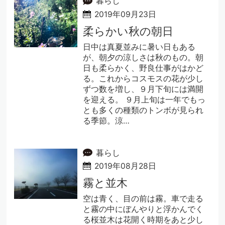
暮らし
2019年09月23日
柔らかい秋の朝日
日中は真夏並みに暑い日もある
が、朝夕の涼しさは秋のもの。朝
日も柔らかく、野良仕事がはかど
る。これからコスモスの花が少し
ずつ数を増し、９月下旬には満開
を迎える。 ９月上旬は一年でもっ
とも多くの種類のトンボが見られ
る季節。涼…
暮らし
2019年08月28日
霧と並木
空は青く、目の前は霧。車で走る
と霧の中にぼんやりと浮かんでく
る桜並木は花開く時期をあと少し