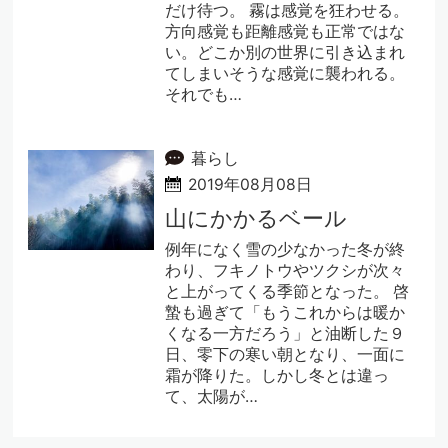
だけ待つ。 霧は感覚を狂わせる。
方向感覚も距離感覚も正常ではな
い。どこか別の世界に引き込まれ
てしまいそうな感覚に襲われる。
それでも…
暮らし
2019年08月08日
山にかかるベール
例年になく雪の少なかった冬が終
わり、フキノトウやツクシが次々
と上がってくる季節となった。 啓
蟄も過ぎて「もうこれからは暖か
くなる一方だろう」と油断した９
日、零下の寒い朝となり、一面に
霜が降りた。しかし冬とは違っ
て、太陽が…