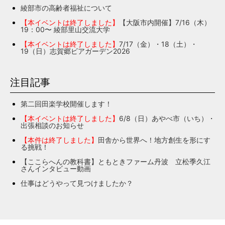
綾部市の高齢者福祉について
【本イベントは終了しました】
【大阪市内開催】7/16（木）
19：00〜 綾部里山交流大学
【本イベントは終了しました】
7/17（金）・18（土）・
19（日）志賀郷ビアガーデン2026
注目記事
第二回田楽学校開催します！
【本イベントは終了しました】
6/8（日）あやべ市（いち）・
出張相談のお知らせ
【本件は終了しました】
田舎から世界へ！地方創生を形にす
る挑戦！
【ここらへんの教科書】ともときファーム丹波 立松季久江
さんインタビュー動画
仕事はどうやって見つけましたか？