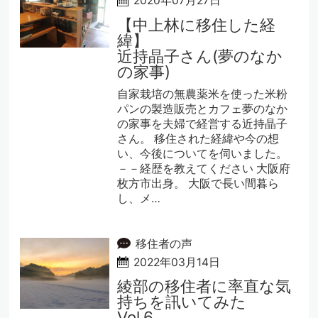
2020年07月27日
【中上林に移住した経
緯】
近持晶子さん(夢のなか
の家事)
自家栽培の無農薬米を使った米粉
パンの製造販売とカフェ夢のなか
の家事を夫婦で経営する近持晶子
さん。 移住された経緯や今の想
い、今後についてを伺いました。
－－経歴を教えてください 大阪府
枚方市出身。 大阪で長い間暮ら
し、メ…
移住者の声
2022年03月14日
綾部の移住者に率直な気
持ちを訊いてみた
Vol.6