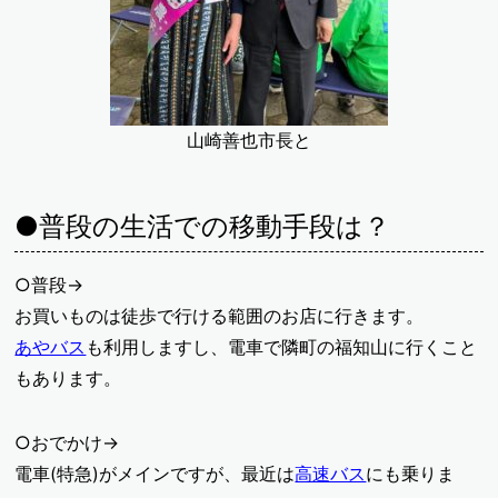
山崎善也市長と
●普段の生活での移動手段は？
○普段→
お買いものは徒歩で行ける範囲のお店に行きます。
あやバス
も利用しますし、電車で隣町の福知山に行くこと
もあります。
○おでかけ→
電車(特急)がメインですが、最近は
高速バス
にも乗りま