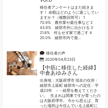
移住者アンケートはまだ続きま
す！ 余暇はどのように過ごしてい
ますか？（複数回答可） 1
70.9% 農作業や庭仕事など 2
43.6% 綾部市外に出かける 3
21.8% 何もせず家で過ごす 4
20.0% 綾部市内で遊…
移住者の声
2020年04月23日
【中筋に移住した経緯】
中倉あゆみさん
出身地：大阪府堺市 現在の住所：
綾部市上延町 綾部市への定住：平
成23年 －－経歴を教えてくださ
い。 生まれは関東ですが育ったの
は大阪府堺市。 今から思えば、育
った場所は今住んでいる上延町に