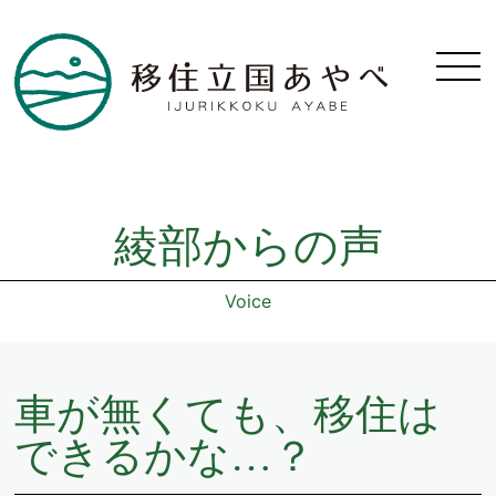
綾部からの声
Voice
車が無くても、移住は
できるかな…？