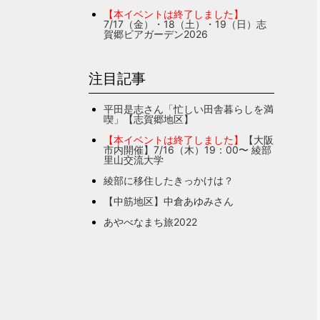
【本イベントは終了しました】
7/17（金）・18（土）・19（日）志
賀郷ビアガーデン2026
注目記事
平田是志さん「忙しい田舎暮らしを満
喫」【志賀郷地区】
【本イベントは終了しました】
【大阪
市内開催】7/16（木）19：00〜 綾部
里山交流大学
綾部に移住したきっかけは？
【中筋地区】中倉あゆみさん
あやべなまち旅2022