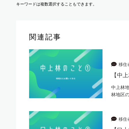
キーワードは複数選択することもできます。
関連記事
移住
【中上
中上林
林地区
移住