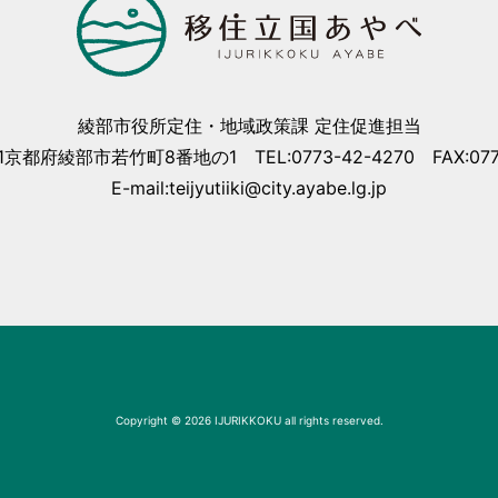
綾部市役所定住・地域政策課 定住促進担当
01京都府綾部市若竹町8番地の1 TEL:0773-42-4270 FAX:0773
E-mail:teijyutiiki@city.ayabe.lg.jp
Copyright © 2026 IJURIKKOKU all rights reserved.