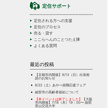
定住サポート
定住される方への支援
定住のプロセス
売る・貸す
ここらへんのことつたえ隊
よくある質問
最近の投稿
【京都市内開催】9/13（日）出張相
談のお知らせ
8/22（土）あやべ就職応援フェア
綾部市の高齢者福祉について
【本イベントは終了しました】
【大阪
市内開催】7/16（木）19：00〜 綾部
里山交流大学