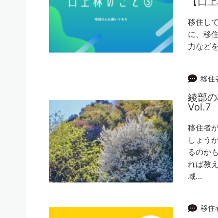
【口上
移住し
に、移
力など
移住
綾部
Vol.7
移住者
しょう
るのかも
れば教え
域…
移住