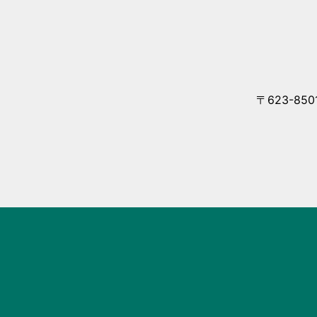
〒623-85