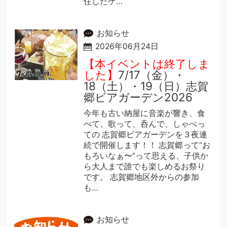
住したゲ…
お知らせ
2026年06月24日
【本イベントは終了しま
した】
7/17（金）・
18（土）・19（日）志賀
郷ビアガーデン2026
今年も古い納屋に音楽が響き、食
べて、歌って、呑んで、しゃべっ
ての 志賀郷ビアガーデンを３夜連
続で開催します！！ 志賀郷って“お
もろいなぁ〜”って思える、子供か
ら大人まで誰でも楽しめるお祭り
です。 志賀郷地区外からの参加
も…
お知らせ