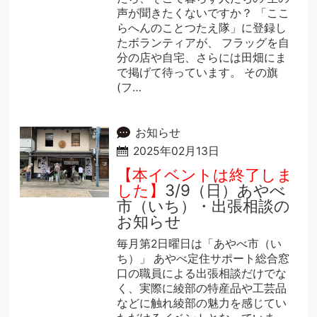
声が聞きたくないですか？ 「ここ
らへんのことつたえ隊」に登録し
たボランティアが、 フラッグを自
分の店や自宅、さらには田畑にま
で掲げて待っています。 その旗
(フ…
お知らせ
2025年02月13日
【本イベントは終了しま
した】
3/9（日）あやべ
市（いち）・出張相談の
お知らせ
毎月第2日曜日は「あやべ市（い
ち）」 あやべ定住サポート総合窓
口の職員による出張相談だけでな
く、実際に綾部の特産品や工芸品
などに触れ綾部の魅力を感じてい