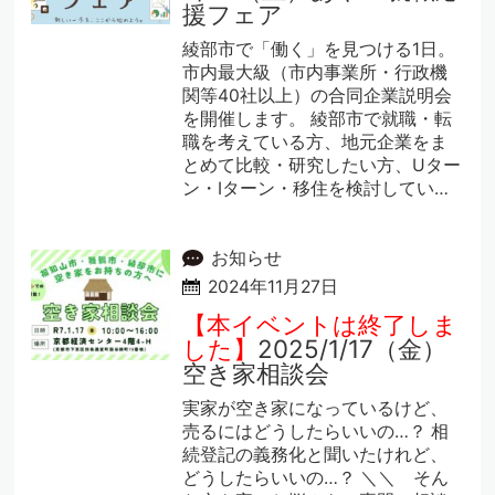
援フェア
綾部市で「働く」を見つける1日。
市内最大級（市内事業所・行政機
関等40社以上）の合同企業説明会
を開催します。 綾部市で就職・転
職を考えている方、地元企業をま
とめて比較・研究したい方、Uター
ン・Iターン・移住を検討してい…
お知らせ
2024年11月27日
【本イベントは終了しま
した】
2025/1/17（金）
空き家相談会
実家が空き家になっているけど、
売るにはどうしたらいいの…？ 相
続登記の義務化と聞いたけれど、
どうしたらいいの…？ ＼＼ そん