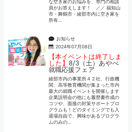
な空き家のお悩みを、専門の相談
員がお答えします！ ／／ 福知山
市・舞鶴市・綾部市内に空き家を
所有…
お知らせ
2024年07月08日
【本イベントは終了しま
した】
8/3（土）あやべ
就職応援フェア
綾部市内の事業所４２社、行政機
関、高等教育機関が集まった市内
最大の就職イベントを開催します
企業説明会の他にも履歴書作成の
コツや、面接の対策サポートプロ
グラムも！どのタイミングでも入
退場自由で、興味があるプログラ
ムのみの…