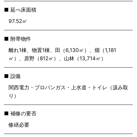
延べ床面積
97.52㎡
附帯物件
離れ1棟、物置1棟、田（6,130㎡）、畑（1,181
㎡）、原野（812㎡）、山林（13,714㎡）
設備
関西電力・プロパンガス・上水道・トイレ（汲み取
り）
補修の要否
修繕必要