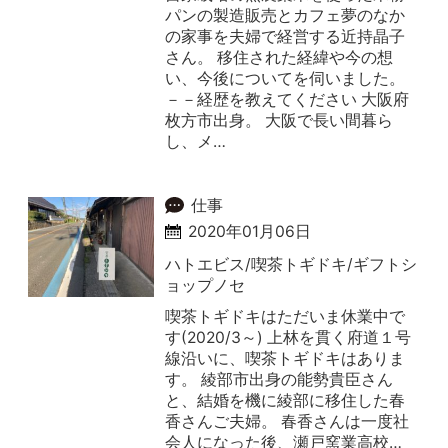
パンの製造販売とカフェ夢のなか
の家事を夫婦で経営する近持晶子
さん。 移住された経緯や今の想
い、今後についてを伺いました。
－－経歴を教えてください 大阪府
枚方市出身。 大阪で長い間暮ら
し、メ…
仕事
2020年01月06日
ハトエビス/喫茶トギドキ/ギフトシ
ョップノセ
喫茶トギドキはただいま休業中で
す(2020/3～) 上林を貫く府道１号
線沿いに、喫茶トギドキはありま
す。 綾部市出身の能勢貴臣さん
と、結婚を機に綾部に移住した春
香さんご夫婦。 春香さんは一度社
会人になった後、瀬戸窯業高校…