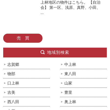
上林地区の物件はこちら。 【自治
会】 第一区、浅原、真野、小田、
…
売 買
地域別検索
志賀郷
中上林
物部
東八田
口上林
山家
吉美
豊里
西八田
奥上林