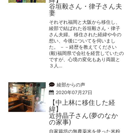
谷垣毅さん・律子さん夫
妻
それぞれ福岡と大阪から移住し、
綾部で結ばれた谷垣毅さん・律子
さん夫婦。 移住された経緯や今の
想い、今後についてを伺いまし
た。 －－経歴を教えてください
(毅)福岡県で会社を経営していたの
ですが、心境の変化もあり両親と
３人…
綾部からの声
2020年07月27日
【中上林に移住した経
緯】
近持晶子さん(夢のなか
の家事)
自家栽培の無農薬米を使った米粉