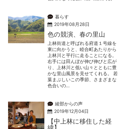
暮らす
2019年08月28日
色の競演、春の里山
上林街道と呼ばれる府道１号線を
東に向かうと、睦合町あたりから
上林川と平行に走ることになる。
右手には田んぼが伸び伸びと広が
り、上林川と低い山々とともに豊
かな里山風景を見せてくれる。 若
葉まぶしいこの季節、さまざまな
色合いの…
綾部からの声
2019年12月04日
【中上林に移住した経
緯】