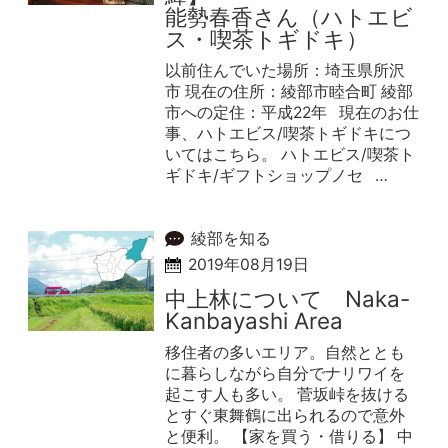
能勢春香さん（ハトエビ
ス・喫茶トギドキ）
以前住んでいた場所：埼玉県所沢
市 現在の住所：綾部市睦合町 綾部
市への定住：平成22年 現在のお仕
事、ハトエビス/喫茶トギドキにつ
いてはこちら。 ハトエビス/喫茶ト
ギドキ/ギフトショップノセ …
綾部を知る
2019年08月19日
中上林について Naka-
Kanbayashi Area
移住者の多いエリア。自然ととも
に暮らしながら自分でナリワイを
起こす人も多い。 菅坂峠を抜ける
とすぐ東舞鶴に出られるので意外
と便利。 【家を買う・借りる】 中