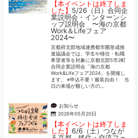
【本イベントは終了しま
した】
5/26（日）合同企
業説明会・インターンシ
ップ説明会 〜海の京都
Work＆Lifeフェア
2024〜
京都府北部地域連携都市圏形成推
進協議会では、学生や移住・転職
希望者等を対象に京都北部5市2町
合同企業説明会「海の京都
Work&Lifeフェア2024」を開催し
ます。 ※申込不要！服装自由！ 当
日の来場が難しい方の…
お知らせ
2026年05月20日
【本イベントは終了しま
した】
6/6（土）つなが
る京都 移住・交流フェ