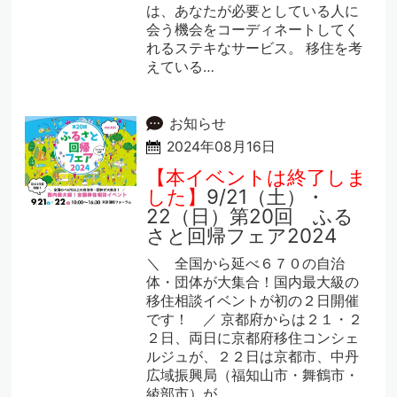
は、あなたが必要としている人に
会う機会をコーディネートしてく
れるステキなサービス。 移住を考
えている…
お知らせ
2024年08月16日
【本イベントは終了しま
した】
9/21（土）・
22（日）第20回 ふる
さと回帰フェア2024
＼ 全国から延べ６７０の自治
体・団体が大集合！国内最大級の
移住相談イベントが初の２日開催
です！ ／ 京都府からは２１・２
２日、両日に京都府移住コンシェ
ルジュが、２２日は京都市、中丹
広域振興局（福知山市・舞鶴市・
綾部市）が…