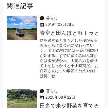
関連記事
暮らし
2019年08月26日
青空と田んぼと軽トラと
盆を過ぎると青々とした稲がみる
みるうちに黄金色に変わってい
く。 ９月の初旬には一斉に稲刈り
が始まる。すでに多くの田んぼか
らは水が抜かれ、太陽の力を借り
て土をしっかりと干す時期だ。 お
百姓さんはこの季節の台風や雨に
は特に敏…
暮らし
2025年08月22日
田舎で米や野菜を育てる