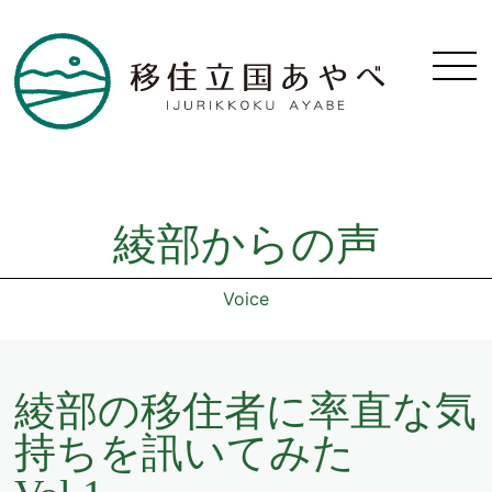
綾部からの声
Voice
綾部の移住者に率直な気
持ちを訊いてみた