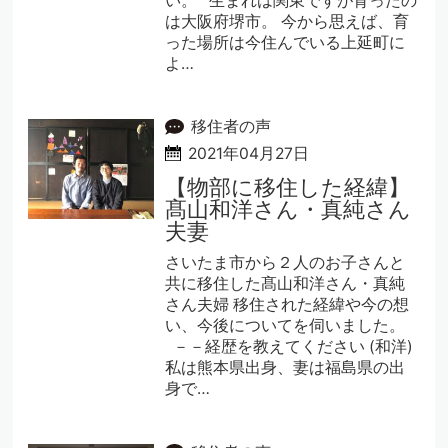
い。 生まれは関東ですが育ったの
は大阪府堺市。 今から思えば、育
った場所は今住んでいる上延町に
よ…
移住者の声
2021年04月27日
【物部に移住した経緯】
髙山和洋さん・真純さん
夫妻
さいたま市から２人のお子さんと
共に移住した髙山和洋さん・真純
さん夫婦 移住された経緯や今の想
い、今後についてを伺いました。
－－経歴を教えてください (和洋)
私は熊本県出身、妻は福島県の出
身で…