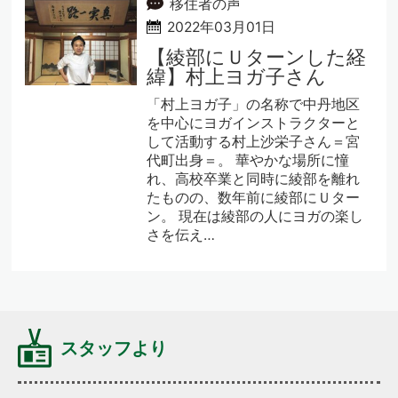
移住者の声
2022年03月01日
【綾部にＵターンした経
緯】村上ヨガ子さん
「村上ヨガ子」の名称で中丹地区
を中心にヨガインストラクターと
して活動する村上沙栄子さん＝宮
代町出身＝。 華やかな場所に憧
れ、高校卒業と同時に綾部を離れ
たものの、数年前に綾部にＵター
ン。 現在は綾部の人にヨガの楽し
さを伝え…
スタッフより