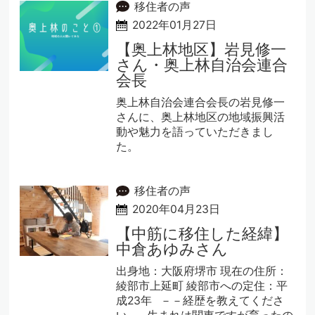
移住者の声
2022年01月27日
【奥上林地区】岩見修一
さん・奥上林自治会連合
会長
奥上林自治会連合会長の岩見修一
さんに、奥上林地区の地域振興活
動や魅力を語っていただきまし
た。
移住者の声
2020年04月23日
【中筋に移住した経緯】
中倉あゆみさん
出身地：大阪府堺市 現在の住所：
綾部市上延町 綾部市への定住：平
成23年 －－経歴を教えてくださ