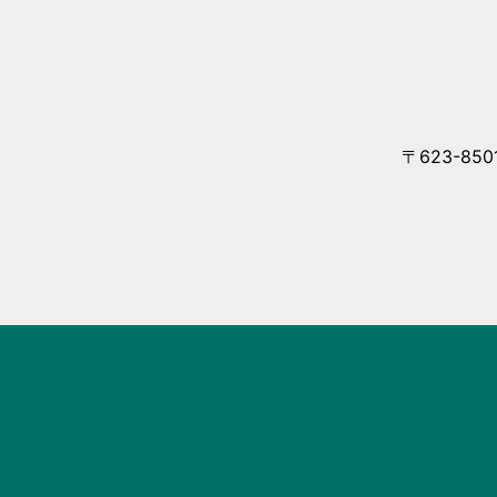
〒623-85