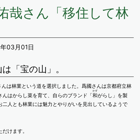
佑哉さん「移住して林
3年03月01日
山は「宝の山」。
山さんは林業という道を選択しました。爲國さんは京都府立林
かず
さんはからし菜を育て、自らのブランド「
和
がらし」を製
お二人とも林業には魅力とやりがいを見出しているようで
ただけます。