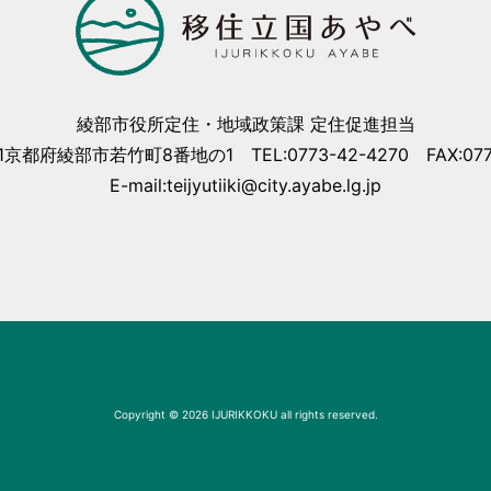
綾部市役所定住・地域政策課 定住促進担当
01京都府綾部市若竹町8番地の1 TEL:0773-42-4270 FAX:0773
E-mail:teijyutiiki@city.ayabe.lg.jp
Copyright © 2026 IJURIKKOKU all rights reserved.