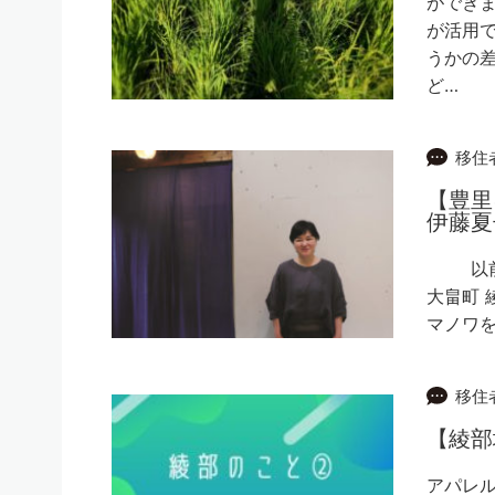
ができま
が活用
うかの
ど…
移住
【豊里
伊藤夏
以前住
大畠町 
マノワを
移住
【綾部
アパレ