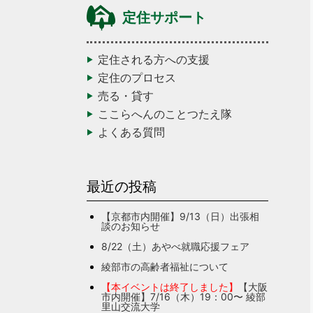
定住サポート
定住される方への支援
定住のプロセス
売る・貸す
ここらへんのことつたえ隊
よくある質問
最近の投稿
【京都市内開催】9/13（日）出張相
談のお知らせ
8/22（土）あやべ就職応援フェア
綾部市の高齢者福祉について
【本イベントは終了しました】
【大阪
市内開催】7/16（木）19：00〜 綾部
里山交流大学