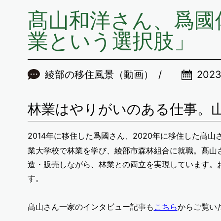
髙山和洋さん、爲國
業という選択肢」
綾部の移住風景（動画）
202
林業はやりがいのある仕事。
2014年に移住した爲國さん、2020年に移住した髙
業大学校で林業を学び、綾部市森林組合に就職。髙山
造・販売しながら、林業との両立を実現しています。
す。
髙山さん一家のインタビュー記事も
こちら
からご覧い