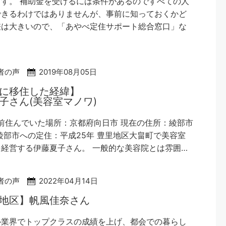
す。 補助金を受けるには条件があるのですべての人
できるわけではありませんが、事前に知っておくかど
差は大きいので、「あやべ定住サポート総合窓口」な
者の声
2019年08月05日
に移住した経緯】
子さん(美容室マノワ)
んでいた場所：京都府向日市 現在の住所：綾部市
綾部市への定住：平成25年 豊里地区大畠町で美容室
経営する伊藤夏子さん。 一般的な美容院とは雰囲…
者の声
2022年04月14日
地区】帆風佳奈さん
ル業界でトップクラスの成績を上げ、都会での暮らし