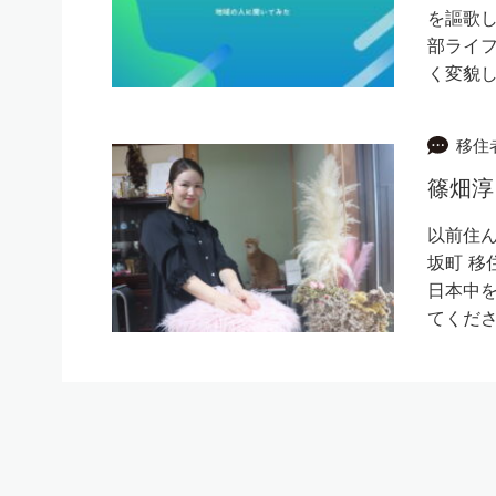
を謳歌
部ライ
く変貌
移住
篠畑淳
以前住ん
坂町 移
日本中を
てくださ