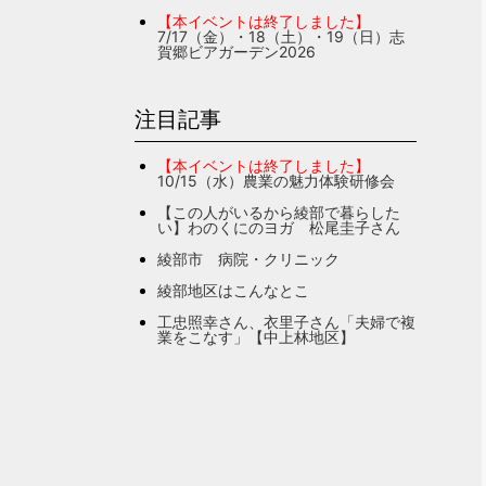
【本イベントは終了しました】
7/17（金）・18（土）・19（日）志
賀郷ビアガーデン2026
注目記事
【本イベントは終了しました】
10/15（水）農業の魅力体験研修会
【この人がいるから綾部で暮らした
い】わのくにのヨガ 松尾圭子さん
綾部市 病院・クリニック
綾部地区はこんなとこ
工忠照幸さん、衣里子さん「夫婦で複
業をこなす」【中上林地区】