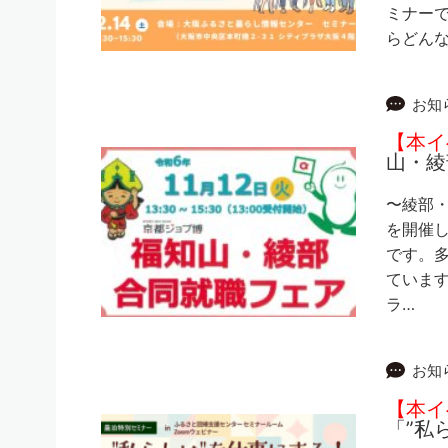
ミナーで
らどん
お知
【本イ
山・綾
〜綾部
を開催し
です。
ていま
ラ…
お知
【本イ
「”私