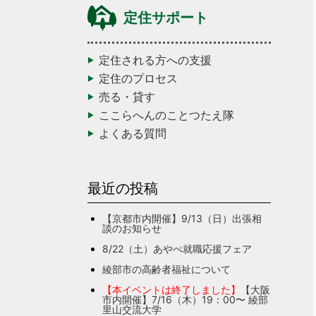
定住サポート
定住される方への支援
定住のプロセス
売る・貸す
ここらへんのことつたえ隊
よくある質問
最近の投稿
【京都市内開催】9/13（日）出張相
談のお知らせ
8/22（土）あやべ就職応援フェア
綾部市の高齢者福祉について
【本イベントは終了しました】
【大阪
市内開催】7/16（木）19：00〜 綾部
里山交流大学