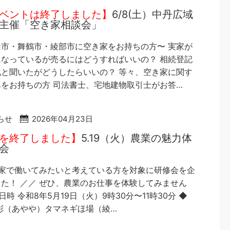
ベントは終了しました】
6/8(土）中丹広域
主催「空き家相談会」
市・舞鶴市・綾部市に空き家をお持ちの方〜 実家が
なっているが売るにはどうすればいいの？ 相続登記
と聞いたがどうしたらいいの？ 等々、空き家に関す
をお持ちの方 司法書士、宅地建物取引士がお答…
らせ
2026年04月23日
を終了しました】
5.19（火）農業の魅力体
会
農家で働いてみたいと考えている方を対象に研修会を企
た！ ／／ ぜひ、農業のお仕事を体験してみません
 日時 令和8年5月19日（火）9時30分〜11時30分 ◆
彩（あやや）タマネギほ場（綾…