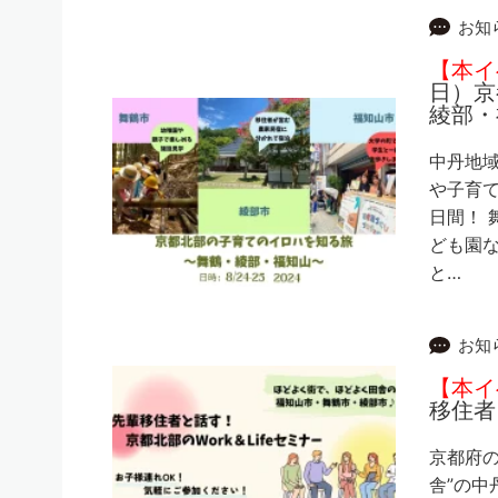
お知
【本イ
日）京
綾部・
中丹地
や子育
日間！ 
ども園
と…
お知
【本イ
移住者
京都府の
舎”の