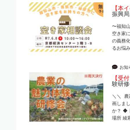
【本イ
振興局
〜福知山
空き家に
の義務化
るお悩み
お知
【受付
験研修
＼＼ 
画しまし
か？ ◆
場所 綾