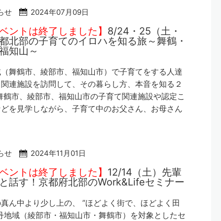
らせ
2024年07月09日
ベントは終了しました】
8/24・25（土・
都北部の子育てのイロハを知る旅～舞鶴・
福知山～
域（舞鶴市、綾部市、福知山市）で子育てをする人達
て関連施設を訪問して、その暮らし方、本音を知る２
舞鶴市、綾部市、福知山市の子育て関連施設や認定こ
などを見学しながら、子育て中のお父さん、お母さん
らせ
2024年11月01日
ベントは終了しました】
12/14（土）先輩
と話す！京都府北部のWork&Lifeセミナー
真ん中より少し上の、 ”ほどよく街で、ほどよく田
中丹地域（綾部市・福知山市・舞鶴市）を対象としたセ