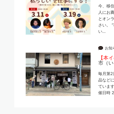
今、移
人にお
とオン
さい。 
い…
お知
【本イ
市（い
毎月第2
品など
ています
催日時 2