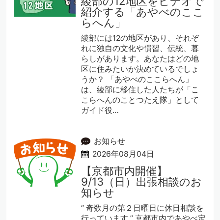
綾部の12地区をビデオで
紹介する「あやべのここ
らへん」
綾部には12の地区があり、それぞ
れに独自の文化や慣習、伝統、暮
らしがあります。あなたはどの地
区に住みたいか決めているでしょ
うか？ 「あやべのここらへん」
は、綾部に移住した人たちが「こ
こらへんのことつたえ隊」として
ガイド役…
お知らせ
2026年08月04日
【京都市内開催】
9/13（日）出張相談のお
知らせ
“ 奇数月の第２日曜日に休日相談を
行っています ” 京都市内であやべ定