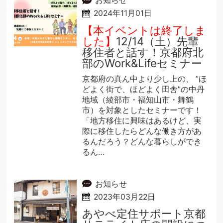
お知らせ
2024年11月01日
【本イベントは終了しま
した】
12/14（土）先輩
移住者と話す！京都府北
部のWork&Lifeセミナー
京都府の真ん中より少し上の、 ”ほ
どよく街で、ほどよく田舎”の中丹
地域（綾部市・福知山市・舞鶴
市）を対象としたセミナーです！
「地方移住に興味はあるけど、実
際に移住したらどんな働き方があ
るんだろう？どんな暮らしができ
るん…
お知らせ
2023年03月22日
あやべ定住サポート京都