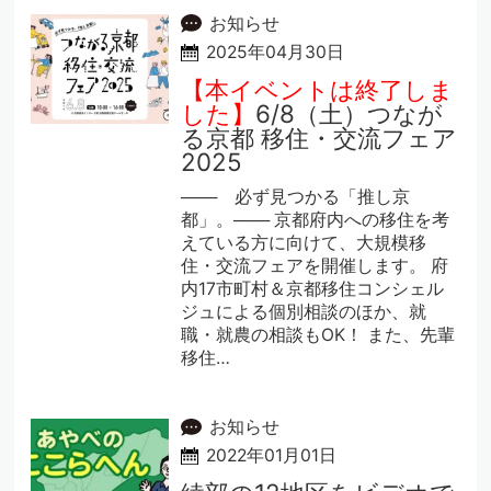
お知らせ
2025年04月30日
【本イベントは終了しま
した】
6/8（土）つなが
る京都 移住・交流フェア
2025
─── 必ず見つかる「推し京
都」。─── 京都府内への移住を考
えている方に向けて、大規模移
住・交流フェアを開催します。 府
内17市町村＆京都移住コンシェル
ジュによる個別相談のほか、就
職・就農の相談もOK！ また、先輩
移住…
お知らせ
2022年01月01日