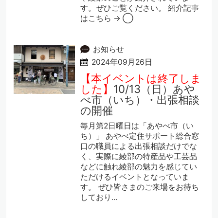
す。ぜひご覧ください。 紹介記事
はこちら → ◯
お知らせ
2024年09月26日
【本イベントは終了しま
した】
10/13（日）あや
べ市（いち）・出張相談
の開催
毎月第2日曜日は「あやべ市（い
ち）」 あやべ定住サポート総合窓
口の職員による出張相談だけでな
く、実際に綾部の特産品や工芸品
などに触れ綾部の魅力を感じてい
ただけるイベントとなっていま
す。 ぜひ皆さまのご来場をお待ち
しており…