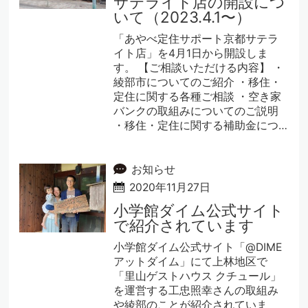
サテライト店の開設につ
いて（2023.4.1〜）
「あやべ定住サポート京都サテラ
イト店」を4月1日から開設しま
す。 【ご相談いただける内容】 ・
綾部市についてのご紹介 ・移住・
定住に関する各種ご相談 ・空き家
バンクの取組みについてのご説明
・移住・定住に関する補助金につ…
お知らせ
2020年11月27日
小学館ダイム公式サイト
で紹介されています
小学館ダイム公式サイト「@DIME
アットダイム」にて上林地区で
「里山ゲストハウス クチュール」
を運営する工忠照幸さんの取組み
や綾部のことが紹介されていま