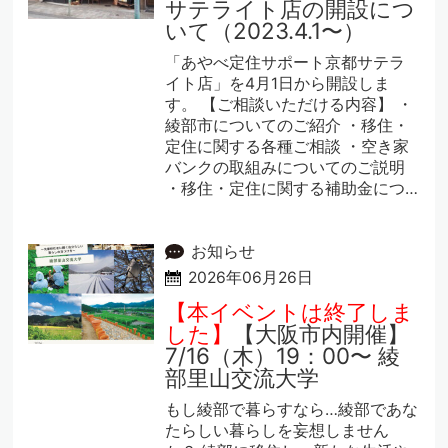
サテライト店の開設につ
いて（2023.4.1〜）
「あやべ定住サポート京都サテラ
イト店」を4月1日から開設しま
す。 【ご相談いただける内容】 ・
綾部市についてのご紹介 ・移住・
定住に関する各種ご相談 ・空き家
バンクの取組みについてのご説明
・移住・定住に関する補助金につ…
お知らせ
2026年06月26日
【本イベントは終了しま
した】
【大阪市内開催】
7/16（木）19：00〜 綾
部里山交流大学
もし綾部で暮らすなら…綾部であな
たらしい暮らしを妄想しません