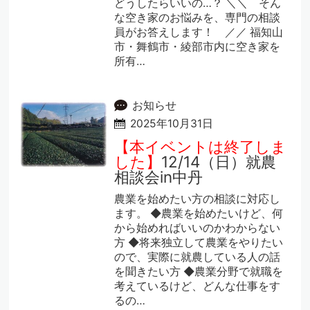
どうしたらいいの…？ ＼＼ そん
な空き家のお悩みを、専門の相談
員がお答えします！ ／／ 福知山
市・舞鶴市・綾部市内に空き家を
所有…
お知らせ
2025年10月31日
【本イベントは終了しま
した】
12/14（日）就農
相談会in中丹
農業を始めたい方の相談に対応し
ます。 ◆農業を始めたいけど、何
から始めればいいのかわからない
方 ◆将来独立して農業をやりたい
ので、実際に就農している人の話
を聞きたい方 ◆農業分野で就職を
考えているけど、どんな仕事をす
るの…