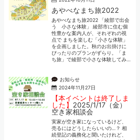
あやべなまち旅2022
あやべなまち旅2022 「綾部で出会
う 小さな体験」 綾部市に住む個
性豊かな案内人が、それぞれの視
点で まちを楽しむ「小さな体験」
を企画しました。秋のお出掛けに
ぴったりのプランがずらり。「ま
ち旅」で綾部で小さな体験してみ…
お知らせ
2024年11月27日
【本イベントは終了しま
した】
2025/1/17（金）
空き家相談会
実家が空き家になっているけど、
売るにはどうしたらいいの…？ 相
続登記の義務化と聞いたけれど、